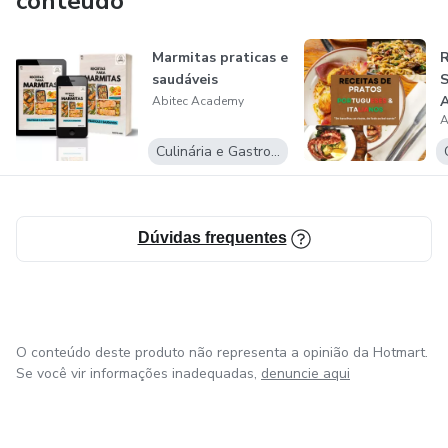
conteúdo
Marmitas praticas e
R
saudáveis
S
A
Abitec Academy
A
I
Culinária e Gastronomia
Dúvidas frequentes
O conteúdo deste produto não representa a opinião da Hotmart.
Se você vir informações inadequadas,
denuncie aqui