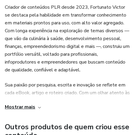
Criador de conteúdos PLR desde 2023, Fortunato Victor
se destaca pela habilidade em transformar conhecimento
em materiais prontos para uso, com alto valor agregado.
Com longa experiência na exploração de temas diversos —
que vão da culinária à saúde, desenvolvimento pessoal,
finanças, empreendedorismo digital e mais —, construiu um
portfólio versátil, voltado para profissionais,
infoprodutores e empreendedores que buscam conteúdo
de qualidade, confiável e adaptável.
Sua paixão por pesquisa, escrita e inovação se reflete em
cada eBook, artigo e roteiro criado. Com um olhar atento às
tendências do mercado digital e às necessidades reais do
Mostrar mais
público, Fortunato entrega materiais pensados para
informar, educar e gerar resultados.
Outros produtos de quem criou esse