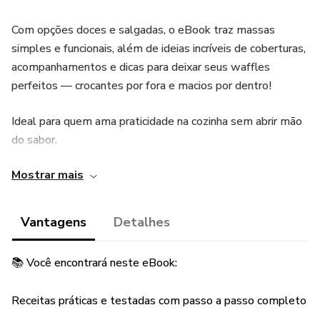
Com opções doces e salgadas, o eBook traz massas
simples e funcionais, além de ideias incríveis de coberturas,
acompanhamentos e dicas para deixar seus waffles
perfeitos — crocantes por fora e macios por dentro!
Ideal para quem ama praticidade na cozinha sem abrir mão
do sabor.
Mostrar mais
📌 Inclui:
✅ Receitas tradicionais, integrais, sem glúten e sem
Vantagens
Detalhes
lactose
📚 Você encontrará neste eBook:
✅ Inspirações criativas com frutas, chocolates, queijos e
molhos
Receitas práticas e testadas com passo a passo completo