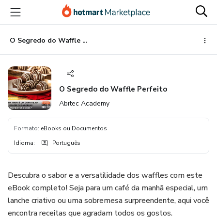
Ir
Ir
Ir
para
para
para
o
o
o
conteúdo
pagamento
rodapé
O Segredo do Waffle Perfeito
principal
O Segredo do Waffle Perfeito
Abitec Academy
Formato
:
eBooks ou Documentos
Idioma
:
Português
Descubra o sabor e a versatilidade dos waffles com este
eBook completo! Seja para um café da manhã especial, um
lanche criativo ou uma sobremesa surpreendente, aqui você
encontra receitas que agradam todos os gostos.