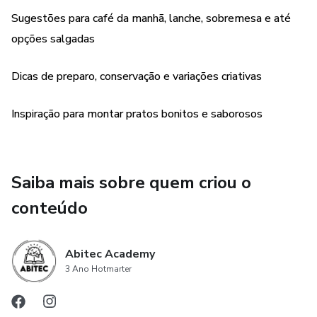
✅ Dicas de preparo e conservação
Sugestões para café da manhã, lanche, sobremesa e até
✅ Receitas testadas e aprovadas
opções salgadas
👉 Prepare waffles incríveis e transforme suas refeições
Dicas de preparo, conservação e variações criativas
em momentos deliciosos!
Inspiração para montar pratos bonitos e saborosos
Saiba mais sobre quem criou o
conteúdo
Abitec Academy
3 Ano Hotmarter