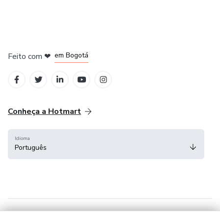
em Amsterdam
em Madrid
em Bogotá
Feito com
❤
em Belo Horizonte
na Cidade do México
Conheça a Hotmart
Idioma
Português