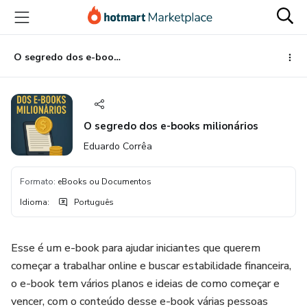
Ir
Ir
Ir
para
para
para
o
o
o
conteúdo
pagamento
rodapé
O segredo dos e-books milionários
principal
O segredo dos e-books milionários
Eduardo Corrêa
Formato
:
eBooks ou Documentos
Idioma
:
Português
Esse é um e-book para ajudar iniciantes que querem
começar a trabalhar online e buscar estabilidade financeira,
o e-book tem vários planos e ideias de como começar e
vencer, com o conteúdo desse e-book várias pessoas