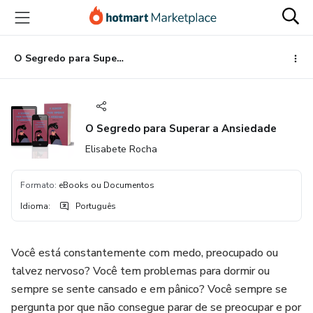
Ir
Ir
Ir
para
para
para
o
o
o
conteúdo
pagamento
rodapé
O Segredo para Superar a Ansiedade
principal
O Segredo para Superar a Ansiedade
Elisabete Rocha
Formato
:
eBooks ou Documentos
Idioma
:
Português
Você está constantemente com medo, preocupado ou
talvez nervoso? Você tem problemas para dormir ou
sempre se sente cansado e em pânico? Você sempre se
pergunta por que não consegue parar de se preocupar e por