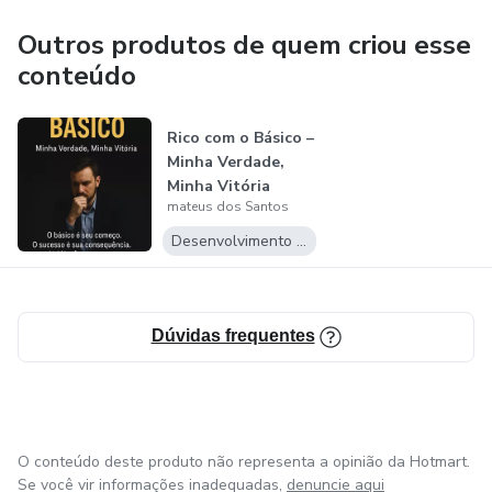
COMECE AGORA SUA TRANSFORMAÇÃO.
Outros produtos de quem criou esse
conteúdo
Rico com o Básico –
Minha Verdade,
Minha Vitória
mateus dos Santos
Desenvolvimento Pessoal
Dúvidas frequentes
O conteúdo deste produto não representa a opinião da Hotmart.
Se você vir informações inadequadas,
denuncie aqui