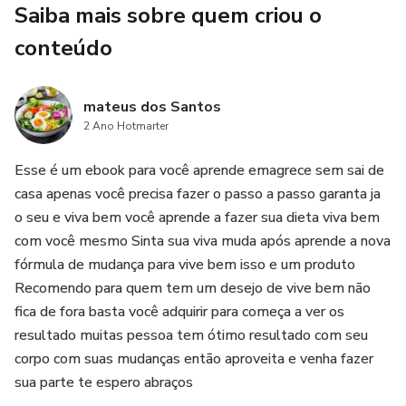
Saiba mais sobre quem criou o
CRESCERAM ONLINE
conteúdo
TUDO EXPLICADO DE FORMA SIMPLES, DIRETA E
MOTIVADORA.
mateus dos Santos
ESTE CONTEÚDO É PARA QUEM:
2 Ano Hotmarter
Esse é um ebook para você aprende emagrece sem sai de
QUER MUDAR DE VIDA
casa apenas você precisa fazer o passo a passo garanta ja
SONHA EM TER LIBERDADE FINANCEIRA
o seu e viva bem você aprende a fazer sua dieta viva bem
com você mesmo Sinta sua viva muda após aprende a nova
DESEJA GANHAR DINHEIRO ONLINE
fórmula de mudança para vive bem isso e um produto
Recomendo para quem tem um desejo de vive bem não
ESTÁ CANSADO DE VIVER SEM EVOLUIR
fica de fora basta você adquirir para começa a ver os
resultado muitas pessoa tem ótimo resultado com seu
O VERDADEIRO SEGREDO NÃO É SORTE. É
corpo com suas mudanças então aproveita e venha fazer
CONHECIMENTO, AÇÃO E CONSTÂNCIA.
sua parte te espero abraços