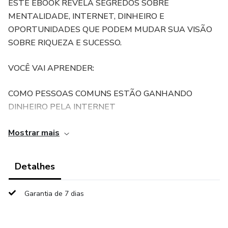
ESTE EBOOK REVELA SEGREDOS SOBRE
MENTALIDADE, INTERNET, DINHEIRO E
OPORTUNIDADES QUE PODEM MUDAR SUA VISÃO
SOBRE RIQUEZA E SUCESSO.
VOCÊ VAI APRENDER:
COMO PESSOAS COMUNS ESTÃO GANHANDO
DINHEIRO PELA INTERNET
O QUE IMPEDE A MAIORIA DE CRESCER
Mostrar mais
FINANCEIRAMENTE
Detalhes
COMO DESENVOLVER UMA MENTALIDADE FORTE
Garantia de 7 dias
FORMAS REAIS DE COMEÇAR DO ZERO
ESTRATÉGIAS USADAS POR PESSOAS QUE