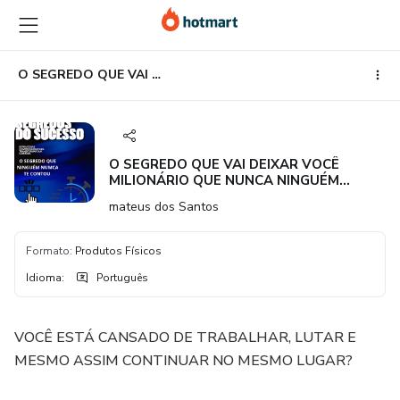
Ir
Ir
Ir
para
para
para
o
o
o
conteúdo
pagamento
rodapé
O SEGREDO QUE VAI DEIXAR VOCÊ MILIONÁRIO QUE NUNCA NINGUÉM CONTOU
principal
O SEGREDO QUE VAI DEIXAR VOCÊ
MILIONÁRIO QUE NUNCA NINGUÉM
CONTOU
mateus dos Santos
Formato
:
Produtos Físicos
Idioma
:
Português
VOCÊ ESTÁ CANSADO DE TRABALHAR, LUTAR E
MESMO ASSIM CONTINUAR NO MESMO LUGAR?