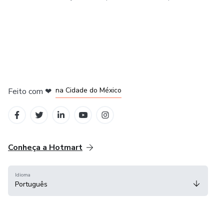
em Bogotá
em Amsterdam
em Madrid
na Cidade do México
Feito com
❤
em Belo Horizonte
Conheça a Hotmart
Idioma
Português