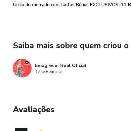
Bônus 7: Receitas salgadas (
Único do mercado com tantos Bônus EXCLUSIVOS! 11 Bô
Bônus 8: Sucos Detox
Bônus 9 : Chás secretos
Saiba mais sobre quem criou o
Bônus 10: Ansiedade ou fome
Bônus 11:Desafio 30 dias
Emagrecer Real Oficial
4 Ano Hotmarter
Incríveis não é mesmo?!
Esta pronta para a virada de c
Faça desse ano o mais incríve
Avaliações
tenha o corpo dos seus sonho