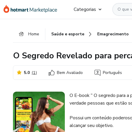
Ir
Ir
Ir
Categorias
para
para
para
o
o
o
conteúdo
pagamento
rodapé
Home
Saúde e esporte
Emagrecimento
principal
O Segredo Revelado para perc
5.0
(
1
)
Bem Avaliado
Português
O E-book “ O segredo para a p
verdade pessoas que estão so
Possui um conteúdo poderoso 
alcançar seu objetivo.