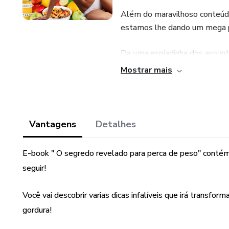
Além do maravilhoso conteúdo
estamos lhe dando um mega
Da uma espiadinha dos assunt
Mostrar mais
Bônus 1: Plano alimentar
Bônus 2: Tabela de alimentos
Vantagens
Detalhes
Bônus 3: Alimentos e suas cal
E-book " O segredo revelado para perca de peso" contém 
Bônus 4: Lista de Compras
seguir!
Bônus 5: Planner emagrecim
Você vai descobrir varias dicas infalíveis que irá transf
Bônus 6: Receitas Doces FITS
gordura!