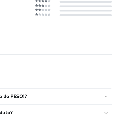
a de PESO!?
oduto?