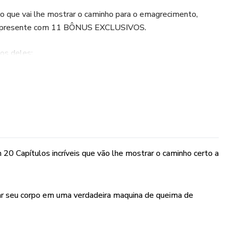
 que vai lhe mostrar o caminho para o emagrecimento,
 presente com 11 BÔNUS EXCLUSIVOS.
os deles:
orias
20 Capítulos incríveis que vão lhe mostrar o caminho certo a
ento e Acompanhamento.
ormar seu corpo em uma verdadeira maquina de queima de
 ( Coma sem culpa.)