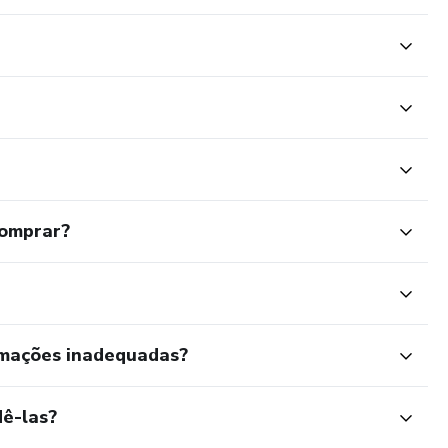
comprar?
rmações inadequadas?
ê-las?