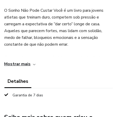
O Sonho Não Pode Custar Você é um livro para jovens
atletas que treinam duro, competem sob pressão e
carregam a expectativa de “dar certo” longe de casa.
Aqueles que parecem fortes, mas lidam com solidão,
medo de falhar, bloqueios emocionais e a sensação
constante de que não podem errar.
Com uma linguagem acessível, humana e direta, Andre
Mostrar mais
Camargo conduz o leitor por temas essenciais da vida do
atleta: identidade além do resultado, autocobrança,
ansiedade pré-jogo, erros que se repetem, saudade da
Detalhes
família e o peso de representar um sonho que não é só
seu.
Garantia de 7 dias
Este não é um livro técnico, nem motivacional vazio. É um
convite à consciência emocional aplicada ao esporte — para