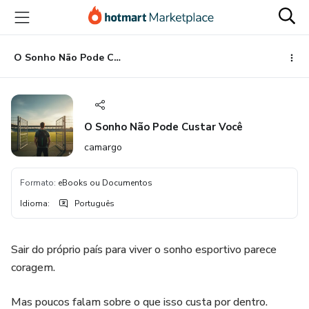
Ir
Ir
Ir
para
para
para
o
o
o
conteúdo
pagamento
rodapé
O Sonho Não Pode Custar Você
principal
O Sonho Não Pode Custar Você
camargo
Formato
:
eBooks ou Documentos
Idioma
:
Português
Sair do próprio país para viver o sonho esportivo parece
coragem.
Mas poucos falam sobre o que isso custa por dentro.