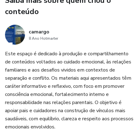
Saiba mais sobre quem criou o
competir com mais presença, equilíbrio e consistência, sem
perder quem você é no caminho.
conteúdo
Porque alta performance não deveria exigir autoabandono.
camargo
8 Ano Hotmarter
E nenhum sonho vale o custo de se perder de si mesmo.
Este espaço é dedicado à produção e compartilhamento
de conteúdos voltados ao cuidado emocional, às relações
familiares e aos desafios vividos em contextos de
separação e conflito. Os materiais aqui apresentados têm
caráter informativo e reflexivo, com foco em promover
consciência emocional, fortalecimento interno e
responsabilidade nas relações parentais. O objetivo é
apoiar pais e cuidadores na construção de vínculos mais
saudáveis, com equilíbrio, clareza e respeito aos processos
emocionais envolvidos.