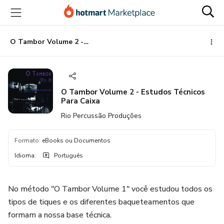
Ir
Ir
Ir
para
para
para
o
o
o
conteúdo
pagamento
rodapé
O Tambor Volume 2 - Estudos Técnicos Para Caixa
principal
O Tambor Volume 2 - Estudos Técnicos
Para Caixa
Rio Percussão Produções
Formato
:
eBooks ou Documentos
Idioma
:
Português
No método "O Tambor Volume 1" você estudou todos os
tipos de tiques e os diferentes baqueteamentos que
formam a nossa base técnica.