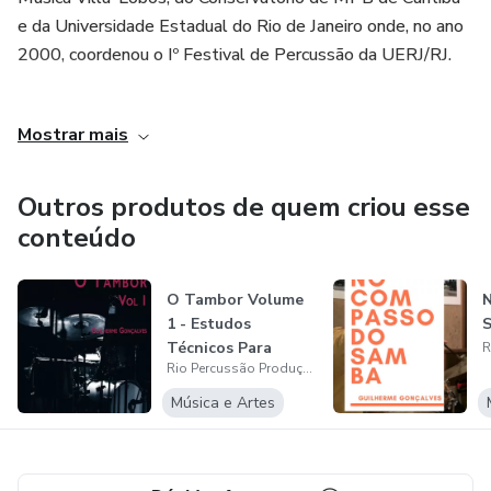
e da Universidade Estadual do Rio de Janeiro onde, no ano
2000, coordenou o Iº Festival de Percussão da UERJ/RJ.
Participou de diversos cursos e oficinas no Brasil e no
Mostrar mais
exterior. Tem dois livros editados: O Ritmos Pelas
Subdivisões e O Batuque Carioca. Co-autor do samba
enredo da Mangueira para o carnaval de 2004. Em 2014,
Outros produtos de quem criou esse
realizou o Curta metragem BATUQUE. Criador do
conteúdo
espetáculo A Febre do Samba. É comentarista de bateria
do site Carnavalesco. ____________________
O Tambor Volume
1 - Estudos
Odilon Costa
Técnicos Para
Rio Percussão Produções
Caixa
Nascido no Rio de Janeiro, começou como ritmista na
Música e Artes
Escola de Samba União da Ilha onde, em 1991, se tornaria
Mestre de Bateria. De lá, depois de uma breve passagem
pela Escola de Samba Acadêmicos do Salgueiro,