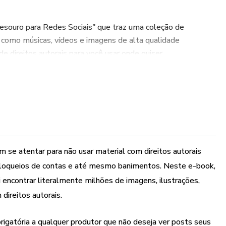
souro para Redes Sociais" que traz uma coleção de
 como músicas, vídeos e imagens de alta qualidade
de direitos autorais para você usar onde quiser.
r uma fonte segura para conseguir qualquer material que
is sem se preocupar com questões de direito autoral,
até bloqueios e banimento de contas!
e o seu agora mesmo!!
 se atentar para não usar material com direitos autorais
o bloqueios de contas e até mesmo banimentos. Neste e-book,
i encontrar literalmente milhões de imagens, ilustrações,
direitos autorais.
rigatória a qualquer produtor que não deseja ver posts seus