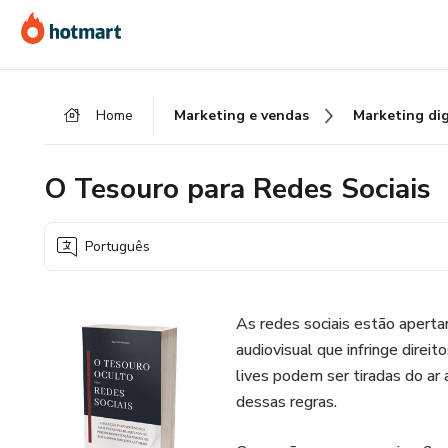
Ir
Ir
Ir
para
para
para
o
o
o
conteúdo
pagamento
rodapé
Home
Marketing e vendas
Marketing dig
principal
O Tesouro para Redes Sociais
Português
As redes sociais estão aperta
audiovisual que infringe dire
lives podem ser tiradas do a
dessas regras.