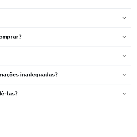
comprar?
rmações inadequadas?
ê-las?