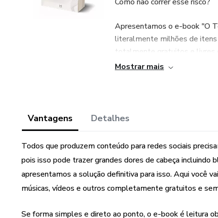
Como não correr esse risco?
Apresentamos o e-book "O Te
literalmente milhões de itens
totalmente gratuitos e livres 
Mostrar mais
A partir de agora, você vai te
precise para suas redes socia
notificações de copyright ou 
Vantagens
Detalhes
Aproveite a promoção e pegu
Todos que produzem conteúdo para redes sociais precisam
pois isso pode trazer grandes dores de cabeça incluind
apresentamos a solução definitiva para isso. Aqui você va
músicas, vídeos e outros completamente gratuitos e sem 
Se forma simples e direto ao ponto, o e-book é leitura ob