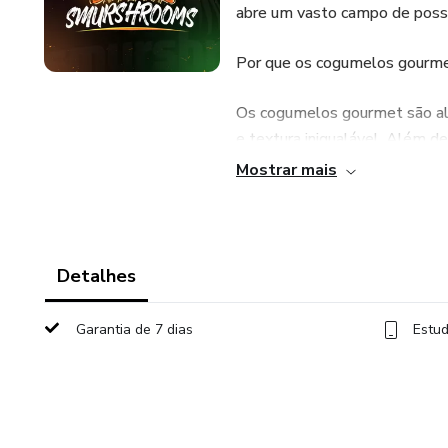
abre um vasto campo de possib
Por que os cogumelos gourm
Os cogumelos gourmet são alta
e textura inigualável. Além d
entusiastas da gastronomia, e
Mostrar mais
são ricos em antioxidantes, v
e imunomoduladoras, tornando
O que você vai aprender:
Detalhes
Introdução ao Mundo dos Cogu
Garantia de 7 dias
Estud
como Lions Mane, reishi, Oyst
Cultivo Doméstico e Comercial
de cogumelos gourmet, desde 