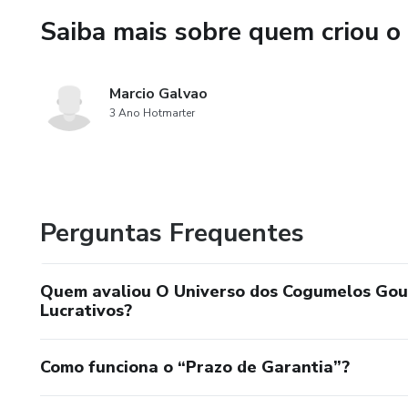
Benefícios Nutricionais e Medi
Saiba mais sobre quem criou o
medicinais dos cogumelos, e c
Mercado e Comercialização: Es
Marcio Galvao
cogumelos gourmet. Identifica
3 Ano Hotmarter
marketing eficazes.
Criação de Receitas Inovadora
textura dos cogumelos, atrain
Perguntas Frequentes
gastronomia.
Benefícios do Curso:
Quem avaliou O Universo dos Cogumelos Gour
Lucrativos?
Exclusividade: Pouquíssimos e
e mais oportunidades de lucro
Como funciona o “Prazo de Garantia”?
Versatilidade: Aplicável tant