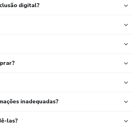
ir em um negóc
clusão digital?
mprar?
rmações inadequadas?
ê-las?