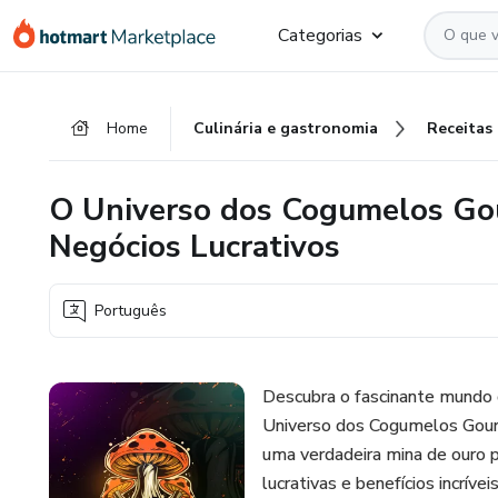
Ir
Ir
Ir
Categorias
para
para
para
o
o
o
conteúdo
pagamento
rodapé
Home
Culinária e gastronomia
Receitas
principal
O Universo dos Cogumelos Gour
Negócios Lucrativos
Português
Descubra o fascinante mundo
Universo dos Cogumelos Gourme
uma verdadeira mina de ouro 
lucrativas e benefícios incrí