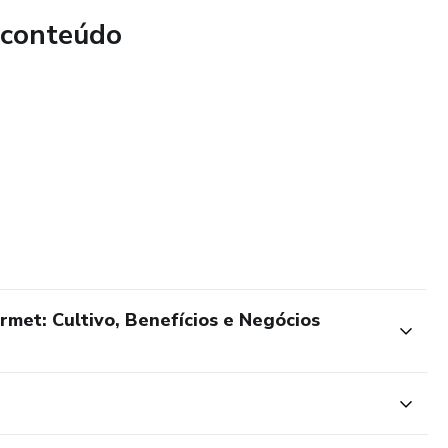
cinais: Exploração profunda das propriedades nutricionais e
 conteúdo
omo incorporá-los em uma dieta equilibrada.
tratégias para entrar e se destacar no mercado de
ção de nichos de mercado, canais de venda, e técnicas de
s: Aprenda a criar pratos gourmet que valorizam o sabor e a
do tanto consumidores finais quanto restaurantes de alta
met: Cultivo, Benefícios e Negócios
specialistas e produtores, o que significa menos concorrência
.
o para quem deseja cultivar em pequena escala em casa,