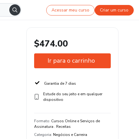
Acessar meu curso
Criar um curso
$474.00
Ir para o carrinho
Garantia de 7 dias
Estude do seu jeito e em qualquer
dispositivo
Formato
:
Cursos Online e Serviços de
Assinatura . Receitas
Categoria
:
Negócios e Carreira