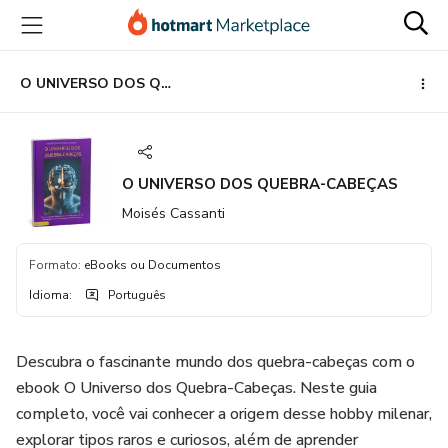
Ir
Ir
Ir
para
para
para
o
o
o
conteúdo
pagamento
rodapé
O UNIVERSO DOS QUEBRA-CABEÇAS
principal
O UNIVERSO DOS QUEBRA-CABEÇAS
Moisés Cassanti
Formato
:
eBooks ou Documentos
Idioma
:
Português
Descubra o fascinante mundo dos quebra-cabeças com o
ebook O Universo dos Quebra-Cabeças. Neste guia
completo, você vai conhecer a origem desse hobby milenar,
explorar tipos raros e curiosos, além de aprender