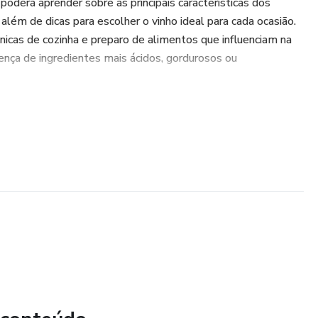
 poderá aprender sobre as principais características dos
 além de dicas para escolher o vinho ideal para cada ocasião.
cas de cozinha e preparo de alimentos que influenciam na
ença de ingredientes mais ácidos, gordurosos ou
luem opções para diferentes momentos do dia, desde
jantares sofisticados. Entre elas, destacam-se pratos como
 grelhado, frango assado com legumes e sobremesas como
 o leitor poderá aprimorar seus conhecimentos sobre
erdadeiro expert em vinhos. Este guia é uma leitura
mante da gastronomia que deseja enriquecer sua experiência