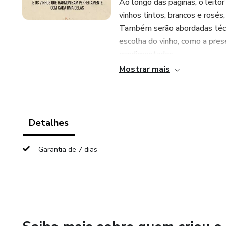
Ao longo das páginas, o leitor
vinhos tintos, brancos e rosés,
Também serão abordadas técni
escolha do vinho, como a pres
condimentados.
Mostrar mais
As receitas apresentadas inc
brunches e almoços leves até 
risoto de cogumelos, salmão
crème brûlée e tarte de maçã.
Detalhes
Com "Os vinhos na culinária",
Garantia de 7 dias
harmonização e se tornar um v
indispensável para qualquer a
na cozinha e na mesa.