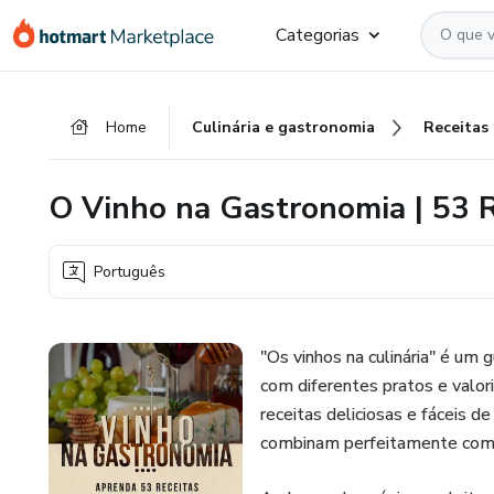
Ir
Ir
Ir
Categorias
para
para
para
o
o
o
conteúdo
pagamento
rodapé
Home
Culinária e gastronomia
Receitas
principal
O Vinho na Gastronomia | 53 R
Português
"Os vinhos na culinária" é um
com diferentes pratos e valor
receitas deliciosas e fáceis 
combinam perfeitamente com 