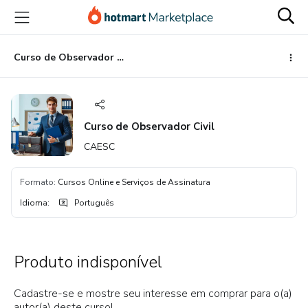
Ir
Ir
Ir
para
para
para
o
o
o
conteúdo
pagamento
rodapé
Curso de Observador Civil
principal
Curso de Observador Civil
CAESC
Formato
:
Cursos Online e Serviços de Assinatura
Idioma
:
Português
Produto indisponível
Cadastre-se e mostre seu interesse em comprar para o(a)
autor(a) deste curso!