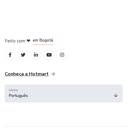
em Amsterdam
em Madrid
em Bogotá
Feito com
❤
em Belo Horizonte
na Cidade do México
Conheça a Hotmart
Idioma
Português