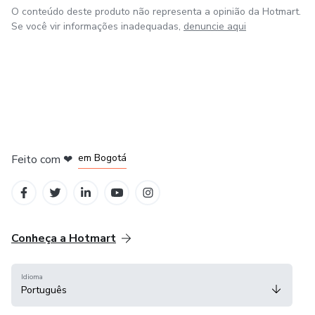
O conteúdo deste produto não representa a opinião da Hotmart.
Se você vir informações inadequadas,
denuncie aqui
em Amsterdam
em Madrid
em Bogotá
Feito com
❤
em Belo Horizonte
na Cidade do México
Conheça a Hotmart
Idioma
Português