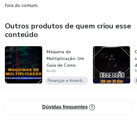
fora do comum.
Outros produtos de quem criou esse
conteúdo
Máquina de
O
Multiplicação: Um
s
Guia de Como
d
Rodri
R
Investir nas
Melho...
Finanças e Investimentos
Dúvidas frequentes