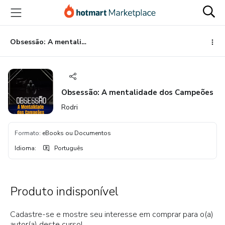
Ir
Ir
Ir
para
para
para
o
o
o
conteúdo
pagamento
rodapé
Obsessão: A mentalidade dos Campeões
principal
Obsessão: A mentalidade dos Campeões
Rodri
Formato
:
eBooks ou Documentos
Idioma
:
Português
Produto indisponível
Cadastre-se e mostre seu interesse em comprar para o(a)
autor(a) deste curso!