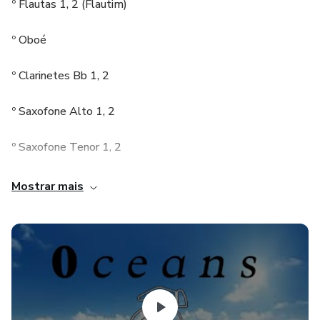
º Flautas 1, 2 (Flautim)
º Oboé
º Clarinetes Bb 1, 2
º Saxofone Alto 1, 2
º Saxofone Tenor 1, 2
º Saxofone Baritono
Mostrar mais
º Trompa inF 1,2
º Trompete Bb 1, 2
º Trombone 1, 2