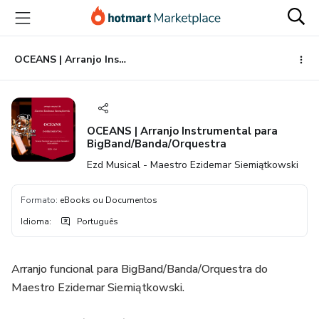
Ir
Ir
Ir
para
para
para
o
o
o
conteúdo
pagamento
rodapé
OCEANS | Arranjo Instrumental para BigBand/Banda/Orquestra
principal
OCEANS | Arranjo Instrumental para
BigBand/Banda/Orquestra
Ezd Musical - Maestro Ezidemar Siemiątkowski
Formato
:
eBooks ou Documentos
Idioma
:
Português
Arranjo funcional para BigBand/Banda/Orquestra do
Maestro Ezidemar Siemiątkowski.