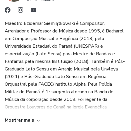
Maestro Ezidemar Siemiątkowski é Compositor,
Arranjador e Professor de Música desde 1995, é Bacharel
em Composição Musical e Regência (2013) pela
Universidade Estadual do Paraná (UNESPAR) e
especialização (Lato Sensu) para Mestre de Bandas e
Fanfarras pela mesma Instituição (2018). Também é Pós-
Graduado Lato Sensu em Arranjo Musical pela Unyleya
(2021) e Pós-Graduado Lato Sensu em Regência
Orquestral pela FACEC/Instituto Alpha. Pela Polícia
Militar do Paraná, é 1º sargento alocado na Banda de
Música da corporação desde 2008. Foi regente da
Orquestra Louvores de Canaã na Igreja Evangélica
Assembleia de Deus em Curitiba PR de 2009 a 2023.
Mostrar mais
Atualmente é regente da Orquestra Mensagem da Cruz,