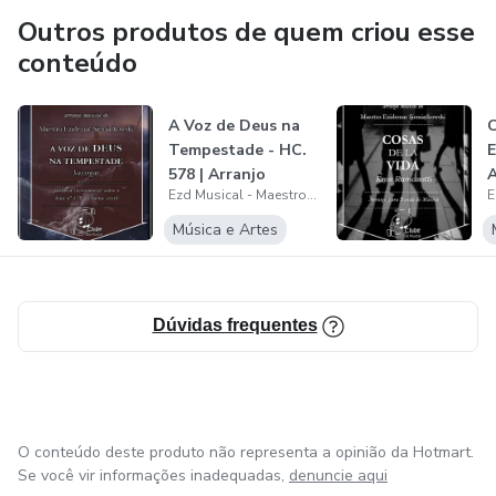
Igreja Evangélica Assembleia de Deus do bairro Hauer em
Outros produtos de quem criou esse
Curitiba - PR, na qual congrega desde 2024..
conteúdo
Currículo Lattes:
A Voz de Deus na
C
http://lattes.cnpq.br/2601119192322078
Tempestade - HC.
E
578 | Arranjo
A
Ezd Musical - Maestro Ezidemar Siemiątkowski
Instrumental...
d
Música e Artes
Dúvidas frequentes
O conteúdo deste produto não representa a opinião da Hotmart.
Se você vir informações inadequadas,
denuncie aqui