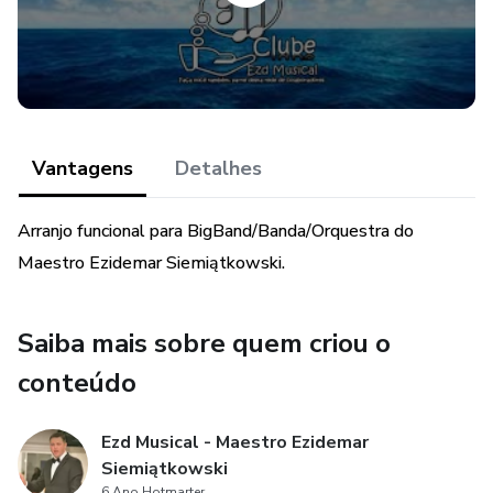
º Tuba
º Bateria
º Base (Ritmica/Harmônica)
Vantagens
Detalhes
º Piano
º Violino 1, 2
Arranjo funcional para BigBand/Banda/Orquestra do
Maestro Ezidemar Siemiątkowski.
º Viola
Saiba mais sobre quem criou o
º Violoncello
conteúdo
º Contrabaixo
Ezd Musical - Maestro Ezidemar
Adaptações, adição ou subtração de instrumentos a
Siemiątkowski
combinar (+ taxas) Tel +55 41 98732-5383
6 Ano Hotmarter