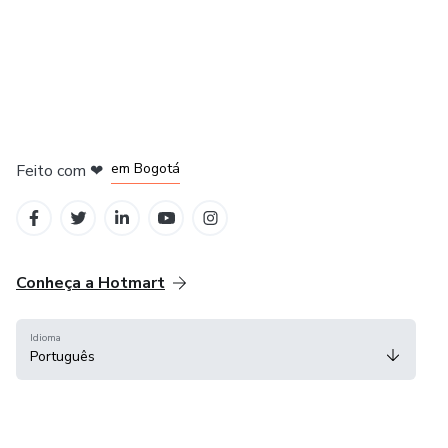
em Amsterdam
em Madrid
em Bogotá
Feito com
❤
em Belo Horizonte
na Cidade do México
Conheça a Hotmart
Idioma
Português