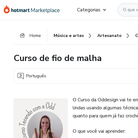
Ir
Ir
Ir
Categorias
para
para
para
o
o
o
conteúdo
pagamento
rodapé
Home
Música e artes
Artesanato
C
principal
Curso de fio de malha
Português
O Curso da Oddesign vai te ens
lindas usando algumas técnicas
quanto para quem já faz croch
O que você vai aprender: