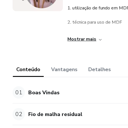
1. utilização de fundo em MD
2. técnica para uso de MDF
3. ponto baixo centrado
Mostrar mais
4. ponto baixíssimo
5. ponto baixo, ponto alto
Conteúdo
Vantagens
Detalhes
6. círculo mágico
01
Boas Vindas
7. troca de cor
8. aumentos em peça circular
02
Fio de malha residual
9. fechamento invisível em po