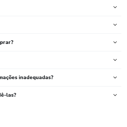
mprar?
rmações inadequadas?
ê-las?