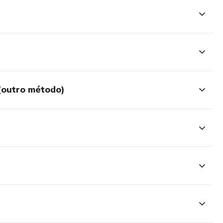
s
ixo
ar em ponto baixo
 (outro método)
icas)
 macetes e truques
ssimo em fundo de cestos