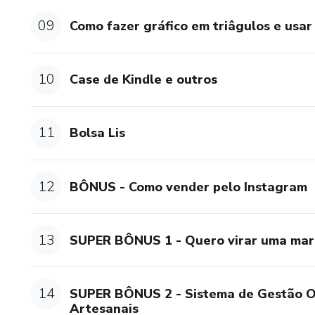
19. dica de acabamentos
09
Como fazer gráfico em triâgulos e usar 
20. gráfico de triângulos e co
10
Case de Kindle e outros
21. uso do fio conduzido
Acesso ao Curso por 24 mes
11
Bolsa Lis
12
BÔNUS - Como vender pelo Instagram
13
SUPER BÔNUS 1 - Quero virar uma mar
14
SUPER BÔNUS 2 - Sistema de Gestão O
Artesanais