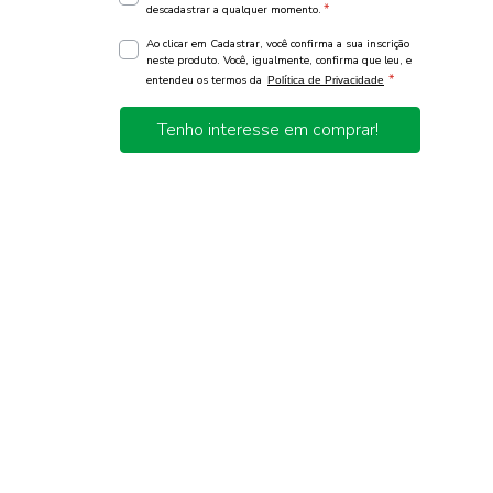
*
descadastrar a qualquer momento.
Ao clicar em Cadastrar, você confirma a sua inscrição
neste produto. Você, igualmente, confirma que leu, e
*
entendeu os termos da
Política de Privacidade
Tenho interesse em comprar!