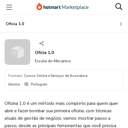
Ir
Ir
Ir
para
para
para
o
o
o
conteúdo
pagamento
rodapé
Oficia 1.0
principal
Oficia 1.0
Escola do Mecanico
Formato
:
Cursos Online e Serviços de Assinatura
Idioma
:
Português
Oficina 1.0 é um método mais completo para quem quer
abrir e fazer bombar sua primeira oficina, com técnicas
atuais de gestão de negócio, vamos mostrar passo a
passo, desde as principais ferramentas que você precisa