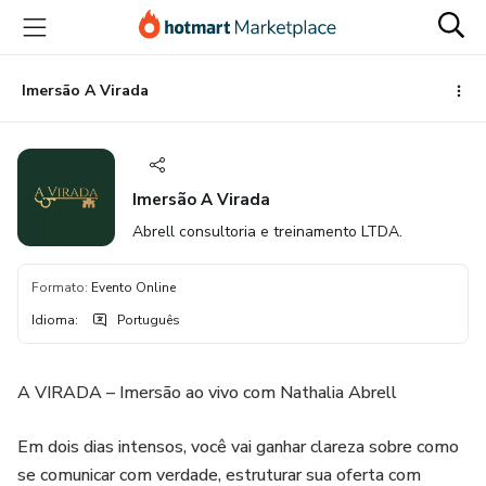
Ir
Ir
Ir
para
para
para
o
o
o
conteúdo
pagamento
rodapé
Imersão A Virada
principal
Imersão A Virada
Abrell consultoria e treinamento LTDA.
Formato
:
Evento Online
Idioma
:
Português
A VIRADA – Imersão ao vivo com Nathalia Abrell
Em dois dias intensos, você vai ganhar clareza sobre como
se comunicar com verdade, estruturar sua oferta com