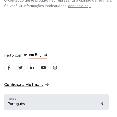
O conteúdo deste produto não representa a opinião da Hotmart.
Se você vir informações inadequadas,
denuncie aqui
em Amsterdam
em Madrid
em Bogotá
Feito com
❤
em Belo Horizonte
na Cidade do México
Conheça a Hotmart
Idioma
Português