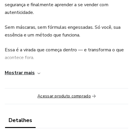
segurança e finalmente aprender a se vender com
autenticidade.
Sem máscaras, sem fórmulas engessadas. Só você, sua
essência e um método que funciona.
Essa é a virada que começa dentro — e transforma o que
acontece fora.
📅 Dias 21 e 22 de junho | Ao vivo no Zoom
Mostrar mais
📲 Grupo exclusivo no WhatsApp
Acessar produto comprado
📜 Certificado digital de participação
💫 Sente que é pra você? Então vem com tudo. A chave tá
Detalhes
aí – só falta virar.