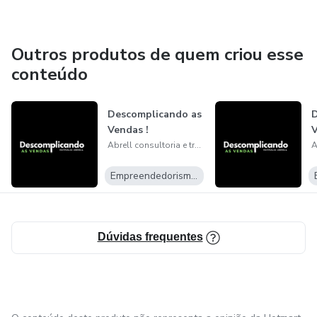
Outros produtos de quem criou esse
conteúdo
Descomplicando as
D
Vendas !
Abrell consultoria e treinamento LTDA.
Empreendedorismo Digital
Dúvidas frequentes