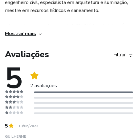
engenheiro civil, especialista em arquitetura e iluminação,
mestre em recursos hídricos e saneamento.
- Mauro Faião, coordenador do NIOJ (Núcleo de Inteligência
Mostrar mais
dos Oficiais de Justiça), professor da ESMAL (Escola
Superior da Magistratura de Alagoas), bacharel em direito,
especialista em direito processual.
Avaliações
Filtrar
5
2 avaliações
5
13/06/2023
GUILHERME