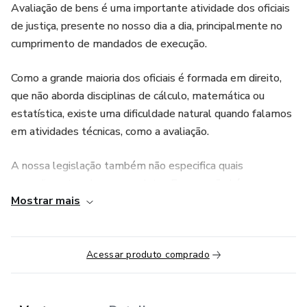
Avaliação de bens é uma importante atividade dos oficiais
de justiça, presente no nosso dia a dia, principalmente no
cumprimento de mandados de execução.
Como a grande maioria dos oficiais é formada em direito,
que não aborda disciplinas de cálculo, matemática ou
estatística, existe uma dificuldade natural quando falamos
em atividades técnicas, como a avaliação.
A nossa legislação também não especifica quais
procedimentos devemos adotar. E como não há uma
Mostrar mais
padronização, ficamos sem saber como proceder e o
resultado do nosso trabalho geralmente é bastante
superficial, sem embasamento técnico, passível de
impugnação.
Acessar produto comprado
OBJETIVO: