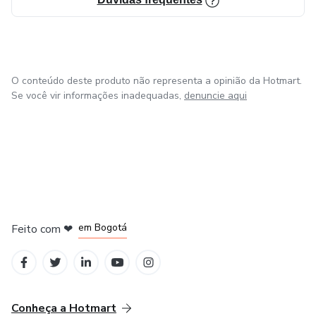
O conteúdo deste produto não representa a opinião da Hotmart.
Se você vir informações inadequadas,
denuncie aqui
em Amsterdam
em Madrid
em Bogotá
Feito com
❤
em Belo Horizonte
na Cidade do México
Conheça a Hotmart