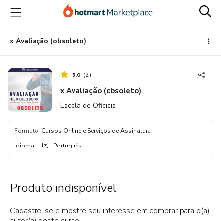
Ir
Ir
Ir
para
para
para
o
o
o
conteúdo
pagamento
rodapé
x Avaliação (obsoleto)
principal
5.0
(
2
)
x Avaliação (obsoleto)
Escola de Oficiais
Formato
:
Cursos Online e Serviços de Assinatura
Idioma
:
Português
Produto indisponível
Cadastre-se e mostre seu interesse em comprar para o(a)
autor(a) deste curso!