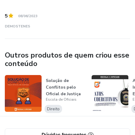
5
08/06/2023
DEMOSTENES
Outros produtos de quem criou esse
conteúdo
Solução de
A
Conflitos pelo
I
Oficial de Justiça
E
Escola de Oficiais
E
d
Direito
Dúvidas frequentes