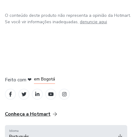
O conteúdo deste produto não representa a opinião da Hotmart.
Se você vir informações inadequadas,
denuncie aqui
em Amsterdam
em Madrid
em Bogotá
Feito com
❤
em Belo Horizonte
na Cidade do México
Conheça a Hotmart
Idioma
Português