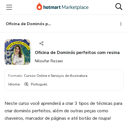
Ir
Ir
Ir
para
para
para
o
o
o
conteúdo
pagamento
rodapé
Oficina de Dominós perfeitos com resina
principal
Oficina de Dominós perfeitos com resina
Niloufar Rezaei
Formato
:
Cursos Online e Serviços de Assinatura
Idioma
:
Português
Neste curso você aprenderá a criar 3 tipos de técnicas para
criar dominós perfeitos, além de outras peças como
chaveiros, marcador de páginas e até botão de roupa!