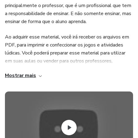
principalmente o professor, que é um profissional que tem
a responsabilidade de ensinar. E não somente ensinar, mas
ensinar de forma que o aluno aprenda.
Ao adquirir esse material, você irá receber os arquivos em
PDF, para imprimir e confeccionar os jogos e atividades
lúdicas. Você poderá preparar esse material para utilizar
em suas aulas ou vender para outros professores,
Seguindo as instruções, você será capaz de fazer materiais
Mostrar mais
lindos de se ver, porém com funcionalidade, para
realmente auxiliar os profissionais da área da Educação
(professor do primeiro seguimento do Ensino Fundamental,
professor de Disciplinas Pedagógicas do Ensino Médio
Normal e do Curso de Pedagogia). Além de Psicólogos,
Psicopedagogos, Educadores Sociais, entre outros.