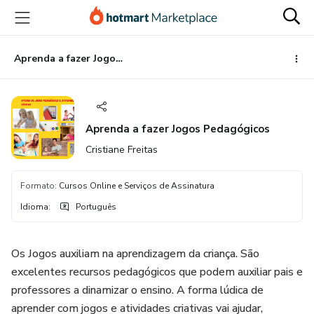
Ir
Ir
Ir
para
para
para
o
o
o
conteúdo
pagamento
rodapé
Aprenda a fazer Jogos Pedagógicos
principal
Aprenda a fazer Jogos Pedagógicos
Cristiane Freitas
Formato
:
Cursos Online e Serviços de Assinatura
Idioma
:
Português
Os Jogos auxiliam na aprendizagem da criança. São
excelentes recursos pedagógicos que podem auxiliar pais e
professores a dinamizar o ensino. A forma lúdica de
aprender com jogos e atividades criativas vai ajudar,