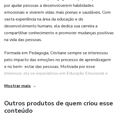
por ajudar pessoas a desenvolverem habilidades
emocionais e viverem vidas mais plenas e saudáveis. Com
vasta experiência na área da educação e do
desenvolvimento humano, ela dedica sua carreira a
compartilhar conhecimento e promover mudanças positivas
na vida das pessoas.
Formada em Pedagogia, Cristiane sempre se interessou
pelo impacto das emoções no processo de aprendizagem
e no bem- estar das pessoas. Motivada por esse
interesse, ela se especializou em Educação Emocional e
passou a integrar essa abordagem em suas práticas
Mostrar mais
pedagógicas.
Ao longo dos anos, Cristiane desenvolveu diversas
Outros produtos de quem criou esse
estratégias e metodologias para ensinar habilidades
conteúdo
socioemocionais a crianças, jovens e adultos. Seu trabalho