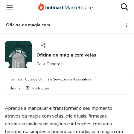
Ir
Ir
Ir
para
para
para
o
o
o
conteúdo
pagamento
rodapé
Oficina de magia com velas
principal
Oficina de magia com velas
Calu Osodrac
Formato
:
Cursos Online e Serviços de Assinatura
Idioma
:
Português
Aprenda a manipular e transformar o seu momento
através da magia com velas, crie rituais, firmezas,
potencializando suas orações e intenções com uma
ferramenta simples e poderosa. Introdução a magia com