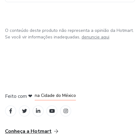
O conteúdo deste produto não representa a opinião da Hotmart.
Se você vir informações inadequadas,
denuncie aqui
em Bogotá
em Amsterdam
em Madrid
na Cidade do México
Feito com
❤
em Belo Horizonte
Conheça a Hotmart