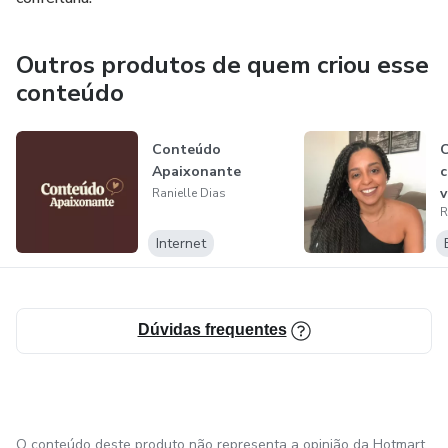
Outros produtos de quem criou esse
conteúdo
Conteúdo
C
Apaixonante
v
Ranielle Dias
R
i
Internet
Dúvidas frequentes
O conteúdo deste produto não representa a opinião da Hotmart.