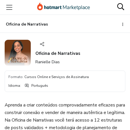
Ir
Ir
Ir
para
para
para
o
o
o
conteúdo
pagamento
rodapé
Oficina de Narrativas
principal
Oficina de Narrativas
Ranielle Dias
Formato
:
Cursos Online e Serviços de Assinatura
Idioma
:
Português
Aprenda a criar conteúdos comprovadamente eficazes para
construir conexão e vender de maneira autêntica e legítima.
Na Oficina de Narrativas você terá acesso a 12 estruturas
de posts validados + metodologia de planejamento de