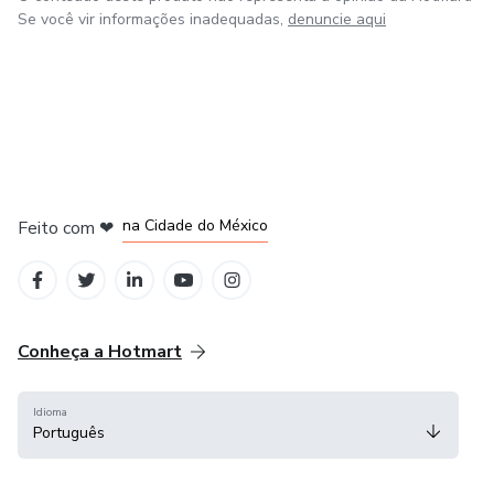
Se você vir informações inadequadas,
denuncie aqui
em Bogotá
em Amsterdam
em Madrid
na Cidade do México
Feito com
❤
em Belo Horizonte
Conheça a Hotmart
Idioma
Português