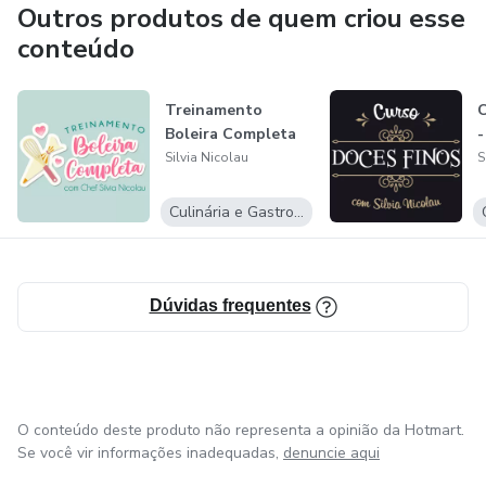
Outros produtos de quem criou esse
conteúdo
Treinamento
C
Boleira Completa
-
Silvia Nicolau
S
Culinária e Gastronomia
Dúvidas frequentes
O conteúdo deste produto não representa a opinião da Hotmart.
Se você vir informações inadequadas,
denuncie aqui