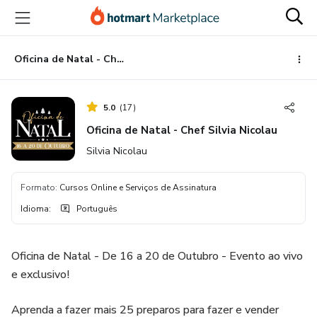
Ir
Ir
Ir
para
para
para
o
o
o
conteúdo
pagamento
rodapé
Oficina de Natal - Chef Silvia Nicolau
principal
5.0
(
17
)
Oficina de Natal - Chef Silvia Nicolau
Silvia Nicolau
Formato
:
Cursos Online e Serviços de Assinatura
Idioma
:
Português
Oficina de Natal - De 16 a 20 de Outubro - Evento ao vivo
e exclusivo!
Aprenda a fazer mais 25 preparos para fazer e vender