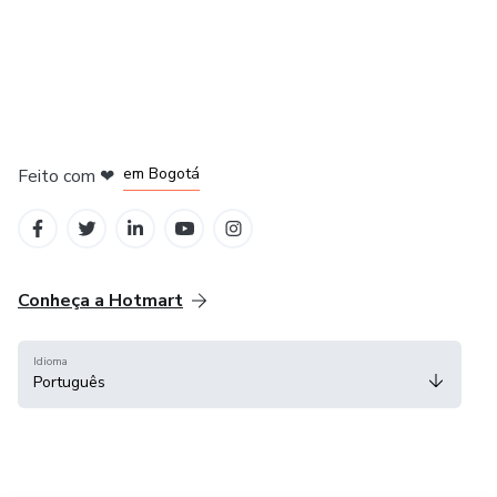
em Amsterdam
em Madrid
em Bogotá
Feito com
❤
em Belo Horizonte
na Cidade do México
Conheça a Hotmart
Idioma
Português