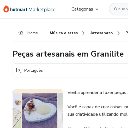
Ir
Ir
Ir
Categorias
para
para
para
o
o
o
conteúdo
pagamento
rodapé
Home
Música e artes
Artesanato
principal
Peças artesanais em Granilite
Português
Venha aprender a fazer peças a
Você é capaz de criar coisas 
sua criatividade utilizando m