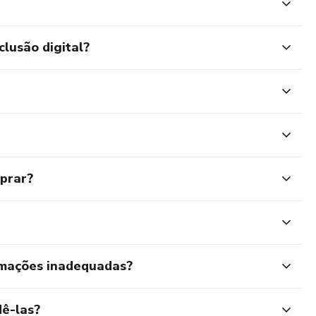
clusão digital?
mprar?
rmações inadequadas?
ê-las?