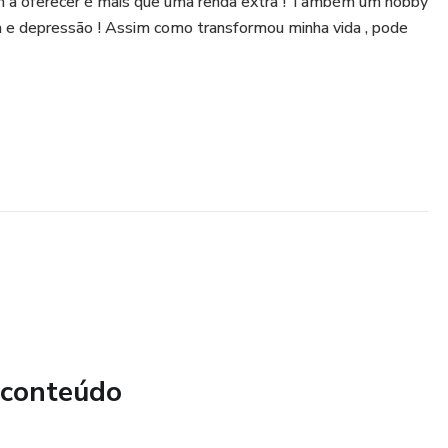
m a oferecer é mais que uma renda extra ! Também um hobby
a e depressão ! Assim como transformou minha vida , pode
 conteúdo