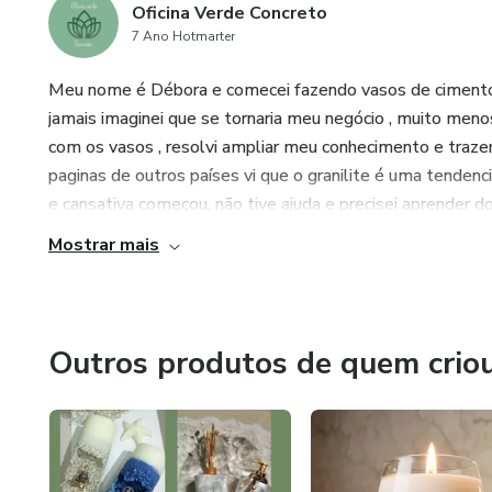
Oficina Verde Concreto
7 Ano Hotmarter
Meu nome é Débora e comecei fazendo vasos de cimento c
jamais imaginei que se tornaria meu negócio , muito meno
com os vasos , resolvi ampliar meu conhecimento e trazer
paginas de outros países vi que o granilite é uma tendenc
e cansativa começou, não tive ajuda e precisei aprender do 
Mostrar mais
Outros produtos de quem crio