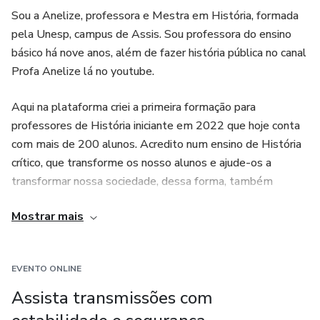
preparar uma aula. Essa é a proposta da A Aula
Sou a Anelize, professora e Mestra em História, formada
Transformadora!
pela Unesp, campus de Assis. Sou professora do ensino
básico há nove anos, além de fazer história pública no canal
Profa Anelize lá no youtube.
Aqui na plataforma criei a primeira formação para
professores de História iniciante em 2022 que hoje conta
com mais de 200 alunos. Acredito num ensino de História
crítico, que transforme os nosso alunos e ajude-os a
transformar nossa sociedade, dessa forma, também
defendo o combate aos negacionismos e aos revisionismos
Mostrar mais
desonestos.
EVENTO ONLINE
Assista transmissões com