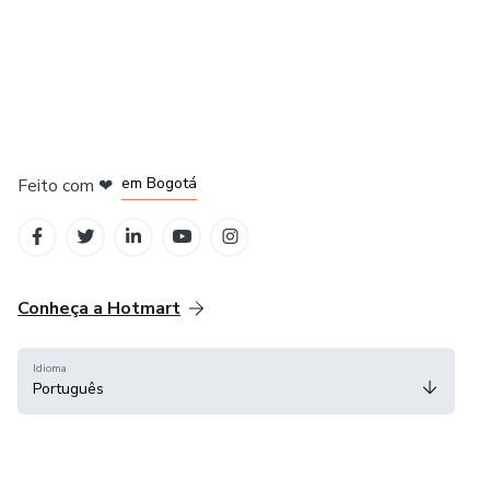
em Amsterdam
em Madrid
em Bogotá
Feito com
❤
em Belo Horizonte
na Cidade do México
Conheça a Hotmart
Idioma
Português