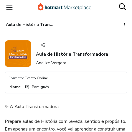
Ir
Ir
Ir
para
para
para
o
o
o
conteúdo
pagamento
rodapé
Aula de História Transformadora
principal
Aula de História Transformadora
Anelize Vergara
Formato
:
Evento Online
Idioma
:
Português
✨ A Aula Transformadora
Prepare aulas de História com leveza, sentido e propósito.
Em apenas um encontro, você vai aprender a construir uma