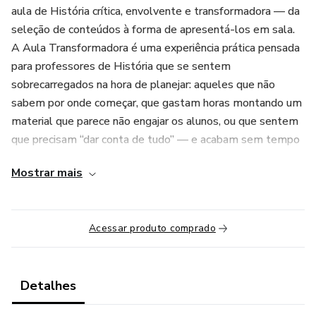
aula de História crítica, envolvente e transformadora — da
seleção de conteúdos à forma de apresentá-los em sala.
A Aula Transformadora é uma experiência prática pensada
para professores de História que se sentem
sobrecarregados na hora de planejar: aqueles que não
sabem por onde começar, que gastam horas montando um
material que parece não engajar os alunos, ou que sentem
que precisam “dar conta de tudo” — e acabam sem tempo
para refletir sobre o essencial.
Mostrar mais
Durante duas horas de aula ao vivo, vamos preparar juntos
uma aula de História do zero, aplicando a metodologia da
Acessar produto comprado
professora reflexiva, inspirada em pensadores como Circe
Bittencourt, bell hooks e Paulo Freire e você ainda garante
um material em formato de slides para ter apoio na sua
prática quando preparar for suas aulas.
Detalhes