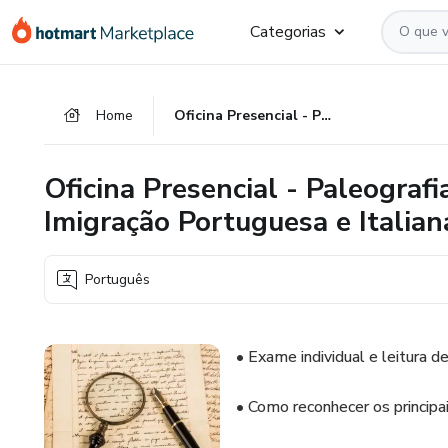
Ir
Ir
Ir
Categorias
para
para
para
o
o
o
conteúdo
pagamento
rodapé
Home
Oficina Presencial - Paleografia e Exame de Documentos da Imigração Portuguesa e Italiana
principal
Oficina Presencial - Paleogra
Imigração Portuguesa e Italian
Português
• Exame individual e leitura d
• Como reconhecer os principai