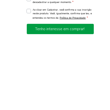
*
descadastrar a qualquer momento.
Ao clicar em Cadastrar, você confirma a sua inscrição
neste produto. Você, igualmente, confirma que leu, e
*
entendeu os termos da
Política de Privacidade
Tenho interesse em comprar!