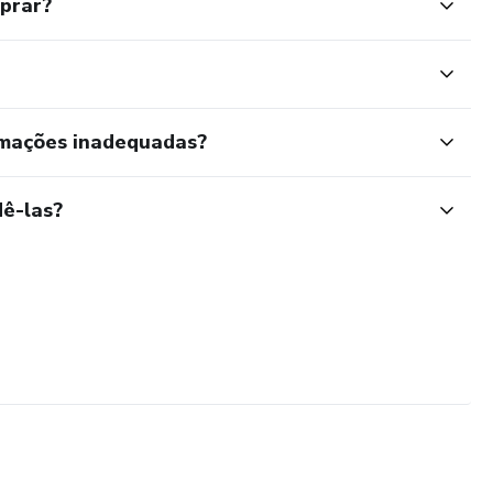
mprar?
rmações inadequadas?
ê-las?