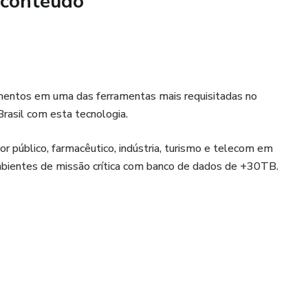
 conteúdo
iptografia, macros, obey files, logdump e comandos para
. Também apresentamos métodos para migrações zero-
eplicações heterogêneas, integrando bancos Oracle e SQL
namentos em uma das ferramentas mais requisitadas no
Brasil com esta tecnologia.
sso ao laboratório por um período extra de 30 dias,
 aprendido e treinar com exercícios adicionais. Nossa
r público, farmacêutico, indústria, turismo e telecom em
ue você saia do curso com habilidades aplicáveis e prontas
bientes de missão crítica com banco de dados de +30TB.
iente corporativo.
 melhor curso de Oracle GoldenGate Classic!