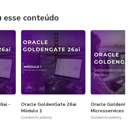
u esse conteúdo
6ai -
Oracle GoldenGate 26ai
Oracle GoldenGat
Módulo 1
Microsservices Ar
GoldenAcademy
GoldenAcademy