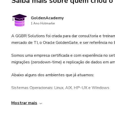
Saiba mais sobre quem criou o
Recursos avançados incluem cr
administração e monitoração
GoldenAcademy
1 Ano Hotmarter
downtime e configuração de r
Server.
A GGBR Solutions foi criada para dar consultoria e trei
mercado de TI, o Oracle GoldenGate, e ser referência no 
Após o curso, o aluno terá ace
permitindo reforçar o conteúdo
Somos uma empresa certificada e com experiência no seto
metodologia prática garante q
migrações (zerodown-time) e replicação de dados em am
para agregar valor ao seu amb
Abaixo alguns dos ambientes que já atuamos:
Invista em sua carreira com o
Sistemas Operacionais: Linux, AIX, HP-UX e Windows
Banco de Dados: Oracle e SQL Server
Mostrar mais
Cloud: Move to AWS