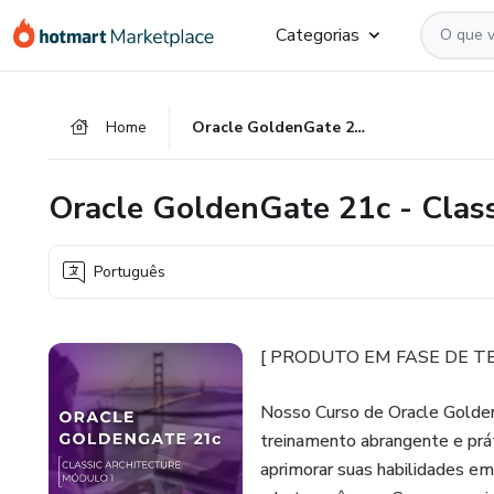
Ir
Ir
Ir
Categorias
para
para
para
o
o
o
conteúdo
pagamento
rodapé
Home
Oracle GoldenGate 21c - Classic Architecture
principal
Oracle GoldenGate 21c - Class
Português
[ PRODUTO EM FASE DE TESTE
Nosso Curso de Oracle Golden
treinamento abrangente e prá
aprimorar suas habilidades 