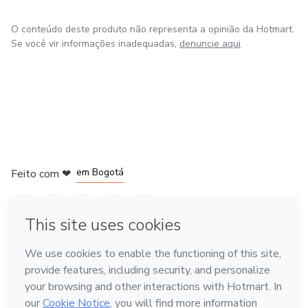
O conteúdo deste produto não representa a opinião da Hotmart.
Se você vir informações inadequadas,
denuncie aqui
em Amsterdam
em Madrid
em Bogotá
Feito com
❤
em Belo Horizonte
na Cidade do México
Conheça a Hotmart
Idioma
Português