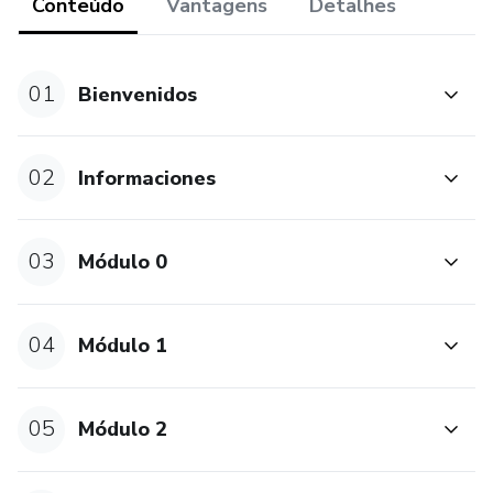
“Este producto no sustituye el asesoramiento médico
Conteúdo
Vantagens
Detalhes
profesional. Siempre consulte a un médico para hablar
sobre problemas de salud ".
01
Bienvenidos
“os resultados podem variar de pessoa a pessoa”.
02
Informaciones
03
Módulo 0
04
Módulo 1
05
Módulo 2