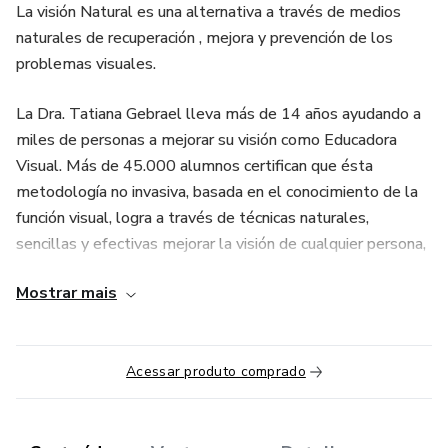
La visión Natural es una alternativa a través de medios
naturales de recuperación , mejora y prevención de los
problemas visuales.
La Dra. Tatiana Gebrael lleva más de 14 años ayudando a
miles de personas a mejorar su visión como Educadora
Visual. Más de 45.000 alumnos certifican que ésta
metodología no invasiva, basada en el conocimiento de la
función visual, logra a través de técnicas naturales,
sencillas y efectivas mejorar la visión de cualquier persona,
independientemente de su edad o problema visual.
Mostrar mais
Disfunciones visuales como la Miopía, hipermetropía,
estrabismo, astigmatismo, cataratas, desprendimiento de
retina, moscas volantes, uveítis, etc... tienen solución
Acessar produto comprado
gracias a la visión natural.