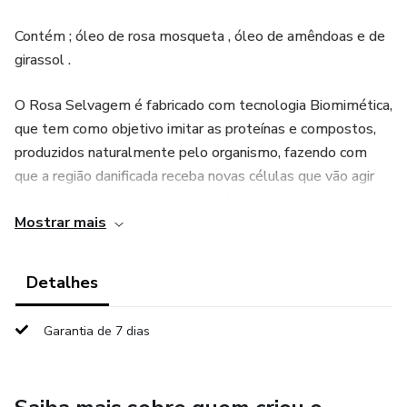
Contém ; óleo de rosa mosqueta , óleo de amêndoas e de
girassol .
O Rosa Selvagem é fabricado com tecnologia Biomimética,
que tem como objetivo imitar as proteínas e compostos,
produzidos naturalmente pelo organismo, fazendo com
que a região danificada receba novas células que vão agir
clareando e regenerando as manchas e estrias.
Mostrar mais
BENEFÍCIOS:
Detalhes
Clareamento sem danos: Compostos hipoalergênicos. Por
isso, que a experiência de Clareamento vem sem ardores,
Garantia de 7 dias
formigamento ou incômodo.
Suavização e regeneração de marcas: Além de clarear,