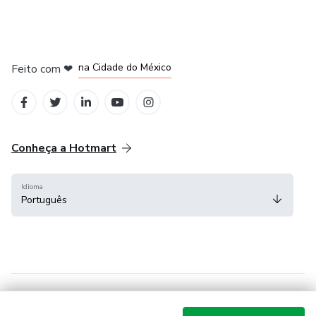
em Bogotá
em Amsterdam
em Madrid
na Cidade do México
Feito com
❤
em Belo Horizonte
Conheça a Hotmart
Idioma
Português
Central de ajuda
Termos
Privacidade
Cookies