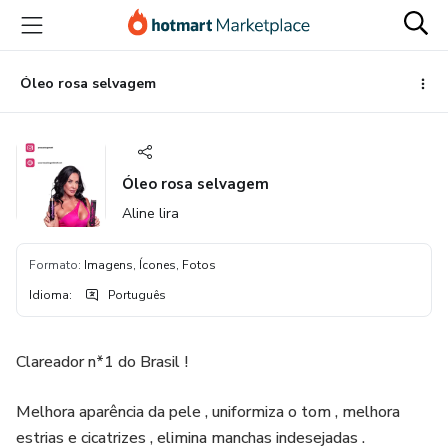
Ir
Ir
Ir
para
para
para
o
o
o
conteúdo
pagamento
rodapé
Óleo rosa selvagem
principal
Óleo rosa selvagem
Aline lira
Formato
:
Imagens, Ícones, Fotos
Idioma
:
Português
Clareador n*1 do Brasil !
Melhora aparência da pele , uniformiza o tom , melhora
estrias e cicatrizes , elimina manchas indesejadas .