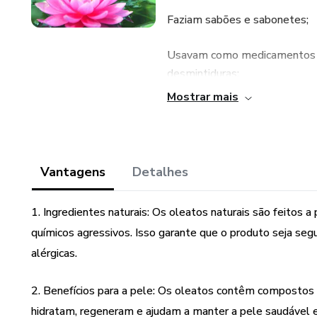
Faziam sabões e sabonetes;
Usavam como medicamentos t
desmintiduras;
Mostrar mais
Tratavam de sua pele, cabelos
Uma verdadeira prova de que 
Vantagens
Detalhes
Os oleatos são óleos aromátic
muito benefícios a nossa pele
1. Ingredientes naturais: Os oleatos naturais são feitos a
Hidratam, regeneram e, por is
químicos agressivos. Isso garante que o produto seja segu
naturais.
alérgicas.
É um processo sem complicaç
2. Benefícios para a pele: Os oleatos contêm compostos o
hidratam, regeneram e ajudam a manter a pele saudável 