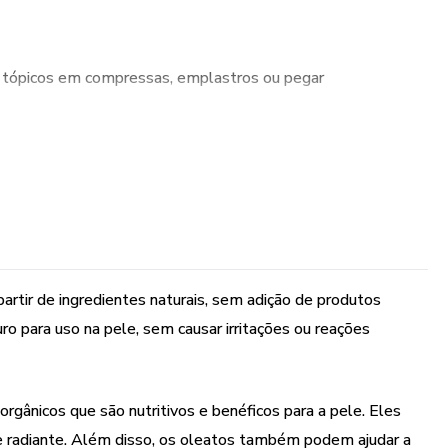
ópicos em compressas, emplastros ou pegar
 e unhas de forma natural e muito carinhosa.
a mãe terra é sempre muito rica e generosa conosco.
os que trazem vários compostos orgânicos, nutritivos e
. O óleo vegetal já tem propriedades que beneficiam a pele.
 partir de ingredientes naturais, sem adição de produtos
so, a maceração feita com ele é perfeita para os cosméticos
ro para uso na pele, sem causar irritações ou reações
ões.
rgânicos que são nutritivos e benéficos para a pele. Eles
e radiante. Além disso, os oleatos também podem ajudar a