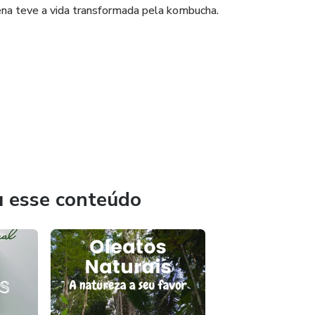
a teve a vida transformada pela kombucha.
inventar artes, no meu cantinho das possibilidades nada se
, como uma forma de honrar aos que vieram antes de mim,
u esse conteúdo