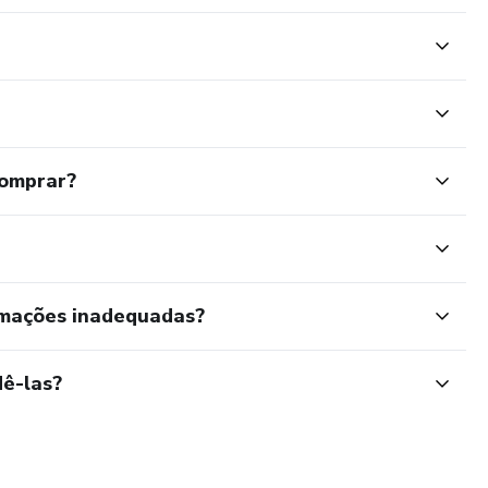
comprar?
rmações inadequadas?
ê-las?