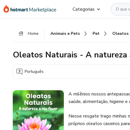
Ir
Ir
Ir
Categorias
para
para
para
o
o
o
conteúdo
pagamento
rodapé
Home
Animais e Pets
Pet
principal
Oleatos Naturais - A natureza 
Português
A milênios nossos antepassad
saúde, alimentação, higiene e 
Nesse resgate trago minhas m
próprios oleatos caseiros para