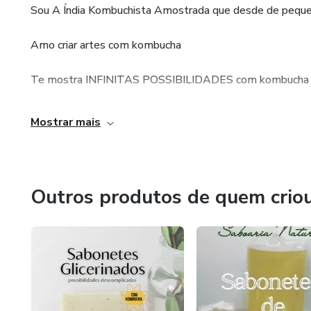
Sou A Índia Kombuchista Amostrada que desde de pequen
Amo criar artes com kombucha
Te mostra INFINITAS POSSIBILIDADES com kombucha
Pedagoga de formação com dom natural para inventar e re
Mostrar mais
perde, tudo se transforma.
Trago minhas origens e ancestralidade em tudo que faço
com amor e gratidão.
Outros produtos de quem crio