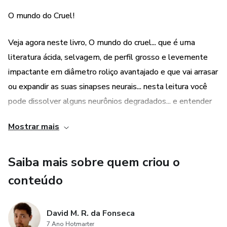
O mundo do Cruel!
"O Mundo do Cruel".
Afetue-se aos personagens diversos do livro, e tente
Veja agora neste livro, O mundo do cruel... que é uma
entender o mundo do cruel... quem será que conseguirá
literatura ácida, selvagem, de perfil grosso e levemente
chegar até a linha de chegada, quem não conseguirá.
impactante em diâmetro roliço avantajado e que vai arrasar
ou expandir as suas sinapses neurais... nesta leitura você
Compre agora e veja o pavor nestes suspenses de enlaces
pode dissolver alguns neurônios degradados... e entender
intensos!
um pouco da crueldade deste mundo.
Mostrar mais
Preço mais barato que de Sebo em eternas folhas limpas!
Aguardo sua compra, quem sabe este livro virtual ganha
força real, e conseguiremos coloca-lo com crueldade
Saiba mais sobre quem criou o
equilibrada de produção em uma livraria mais próxima de
conteúdo
você.
David M. R. da Fonseca
Vantagens
7 Ano Hotmarter