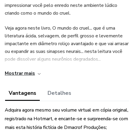
impressionar você pelo enredo neste ambiente lúdico
criando como o mundo do cruel.
Veja agora neste livro, O mundo do cruel... que é uma
literatura ácida, selvagem, de perfil grosso e levemente
impactante em diâmetro roliço avantajado e que vai arrasar
ou expandir as suas sinapses neurais... nesta leitura você
pode dissolver alguns neurônios degradados...
Mostrar mais
Tudo sempre terá consequências, positivas ou negativas
vindas das vontades humanas regulares ou em condição
degradada, e entender a lógica do mundo, a lógica da
Vantagens
Detalhes
vontade orgânica regular nos seus estágios de degradação,
garante melhores lógicas possíveis de aplicação para a
Adquira agora mesmo seu volume virtual em cópia original,
sobrevivência em meio ao degradados ou aos regulares
registrado na Hotmart, e encante-se e surpreenda-se com
ativos, entenderemos como neutralizar a inversão para
mais esta história fictícia de Dmacrof Produções;
danificação total...