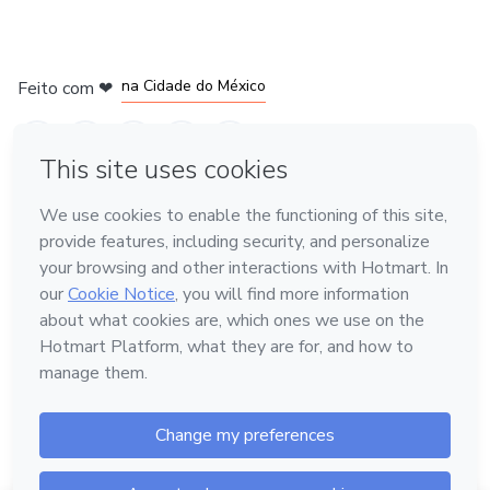
na Cidade do México
Feito com
❤
em Belo Horizonte
em Bogotá
em Amsterdam
em Madrid
Conheça a Hotmart
Idioma
Português
Central de ajuda
Termos
Privacidade
Cookies