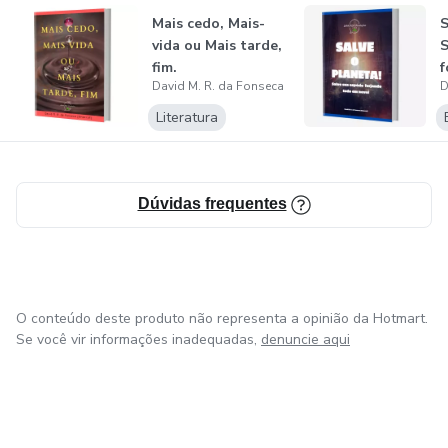
Mais cedo, Mais-
S
- Observar rotinas positivas ou não.
vida ou Mais tarde,
S
fim.
f
David M. R. da Fonseca
D
n
- Observar possibilidades distorcidas.
Literatura
- Observar as várias conclusões.
Não perca tempo e leve agora!
Dúvidas frequentes
Especular ações é um dos passos para estabelecer a
nitidez para um caminho no mundo do Cruel que sempre
ofertará uma possibilidade para a vida!
O conteúdo deste produto não representa a opinião da Hotmart.
Se você vir informações inadequadas,
denuncie aqui