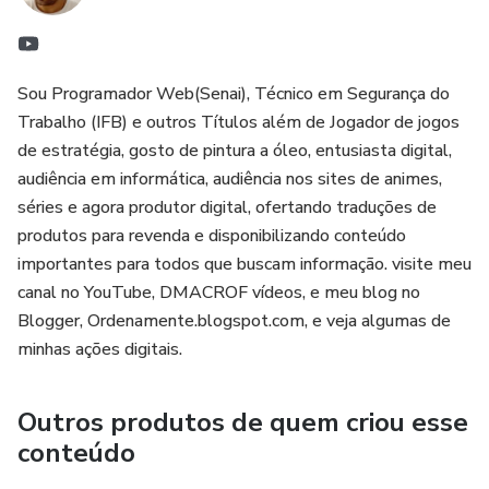
A vantagem é sempre de acumular mais bagagem
informativa em lazer e espanto para complexar a mente,
que modela de alguma forma as suas possibilidades
Sou Programador Web(Senai), Técnico em Segurança do
Trabalho (IFB) e outros Títulos além de Jogador de jogos
mentais e ainda prover a possibilidade de fazer um livro-e
de estratégia, gosto de pintura a óleo, entusiasta digital,
(eletrônico digital) tornar-se real para gera valor real em
audiência em informática, audiência nos sites de animes,
recordar no mundo do Cruel.
séries e agora produtor digital, ofertando traduções de
produtos para revenda e disponibilizando conteúdo
Uma leitura levemente truncada mais coesa, agressiva
importantes para todos que buscam informação. visite meu
com afeto... que gera um entendimento de algumas lógicas
canal no YouTube, DMACROF vídeos, e meu blog no
em sobrevivência...
Blogger, Ordenamente.blogspot.com, e veja algumas de
minhas ações digitais.
- Ler um livro eletrônico.
Outros produtos de quem criou esse
- Observar dilemas em sobrevivência.
conteúdo
- Observar em vontade sobreviver.