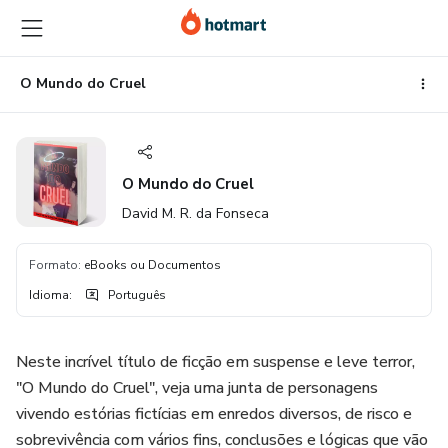
Ir
Ir
Ir
para
para
para
o
o
o
conteúdo
pagamento
rodapé
O Mundo do Cruel
principal
O Mundo do Cruel
David M. R. da Fonseca
Formato
:
eBooks ou Documentos
Idioma
:
Português
Neste incrível título de ficção em suspense e leve terror,
"O Mundo do Cruel", veja uma junta de personagens
vivendo estórias fictícias em enredos diversos, de risco e
sobrevivência com vários fins, conclusões e lógicas que vão