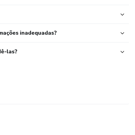
rmações inadequadas?
ê-las?