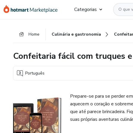
Ir
Ir
Ir
Categorias
para
para
para
o
o
o
conteúdo
pagamento
rodapé
Home
Culinária e gastronomia
Confeitar
principal
Confeitaria fácil com truques e
Português
Prepare-se para se perder em
aquecem o coração e sobremesa
que até parece brincadeira. Fi
suas próprias aventuras culinár