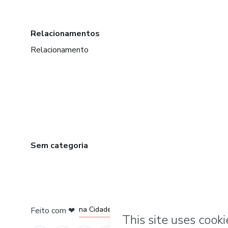
Relacionamentos
Relacionamento
Sem categoria
em Bogotá
em Amsterdam
em Madrid
na Cidade do México
Feito com
❤
em Belo Horizonte