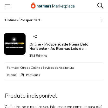
Ir
Ir
Ir
para
para
para
o
o
o
conteúdo
pagamento
rodapé
Online - Prosperidade Plena Belo Horizonte - As Eternas Leis da Prosperidade
principal
Online - Prosperidade Plena Belo
Horizonte - As Eternas Leis da
Prosperidade
IRM Editora
Formato
:
Cursos Online e Serviços de Assinatura
Idioma
:
Português
Produto indisponível
Cadastre-se e mostre seu interesse em comprar para o(a)