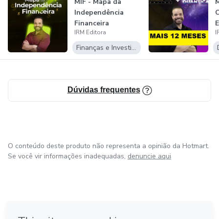
MIF - Mapa da
M
Independência
Financeira
E
IRM Editora
I
R
Finanças e Investimentos
Dúvidas frequentes
O conteúdo deste produto não representa a opinião da Hotmart.
Se você vir informações inadequadas,
denuncie aqui