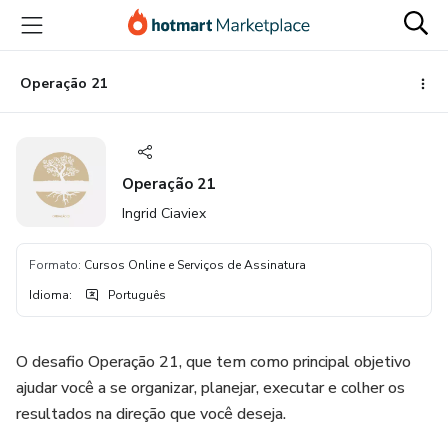
Ir
Ir
Ir
para
para
para
o
o
o
conteúdo
pagamento
rodapé
Operação 21
principal
Operação 21
Ingrid Ciaviex
Formato
:
Cursos Online e Serviços de Assinatura
Idioma
:
Português
O desafio Operação 21, que tem como principal objetivo
ajudar você a se organizar, planejar, executar e colher os
resultados na direção que você deseja.