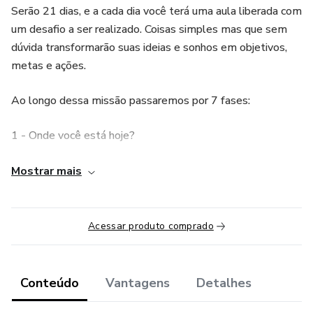
Serão 21 dias, e a cada dia você terá uma aula liberada com
um desafio a ser realizado. Coisas simples mas que sem
dúvida transformarão suas ideias e sonhos em objetivos,
metas e ações.
Ao longo dessa missão passaremos por 7 fases:
1 - Onde você está hoje?
2 - Como você chegou até aqui?
Mostrar mais
3 - Para onde você vai e por quê?
Acessar produto comprado
4 - Como viabilizar o caminho?
5 - Que recursos serão necessários?
Conteúdo
Vantagens
Detalhes
6 - Como saber se está indo no caminho certo?