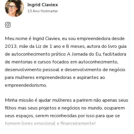
Ingrid Ciaviex
Além de, é claro, ajudá-la a treinar o corpo e os olhos da
10 Ano Hotmarter
mente para reconhecer e viver o seu modelo de sucesso.
Meu nome é Ingrid Ciaviex, eu sou empreendedora desde
2013, mãe da Liz de 1 ano e 8 meses, autora do livro guia
de autoconhecimento prático A Jornada do Eu, facilitadora
de mentorias e cursos focados em autoconhecimento,
desenvolvimento pessoal e desenvolvimento de negócio
para mulheres empreendedoras e aspirantes ao
empreendedorismo.
Minha missão é ajudar mulheres a parirem não apenas seus
filhos mas seus projetos e negócios no mundo, ocuparem
seus espaços, serem reconhecidas por isso para que se
tornem livres emocional e financeiramente!