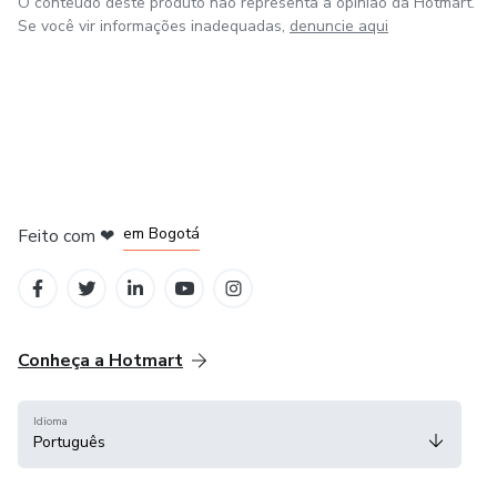
O conteúdo deste produto não representa a opinião da Hotmart.
Se você vir informações inadequadas,
denuncie aqui
em Amsterdam
em Madrid
em Bogotá
Feito com
❤
em Belo Horizonte
na Cidade do México
Conheça a Hotmart
Idioma
Português