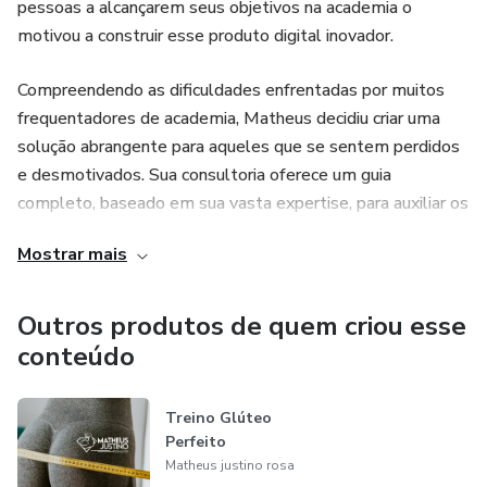
pessoas a alcançarem seus objetivos na academia o
motivou a construir esse produto digital inovador.
Compreendendo as dificuldades enfrentadas por muitos
frequentadores de academia, Matheus decidiu criar uma
solução abrangente para aqueles que se sentem perdidos
e desmotivados. Sua consultoria oferece um guia
completo, baseado em sua vasta expertise, para auxiliar os
indivíduos a atingirem seus objetivos de forma eficiente e
Mostrar mais
duradoura.
Através de um método comprovado e personalizado,
Outros produtos de quem criou esse
Matheus capacita seus alunos a maximizarem seus
conteúdo
resultados, superarem obstáculos e conquistarem um
corpo saudável e tonificado. Sua abordagem única e
Treino Glúteo
individualizada é o que diferencia seu produto de outros no
Perfeito
mercado.
Matheus justino rosa