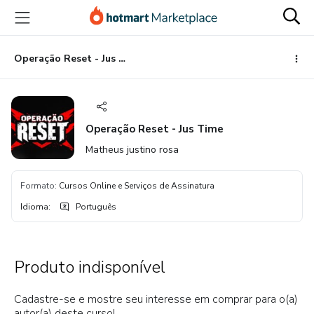
Ir
Ir
Ir
para
para
para
o
o
o
conteúdo
pagamento
rodapé
Operação Reset - Jus Time
principal
Operação Reset - Jus Time
Matheus justino rosa
Formato
:
Cursos Online e Serviços de Assinatura
Idioma
:
Português
Produto indisponível
Cadastre-se e mostre seu interesse em comprar para o(a)
autor(a) deste curso!