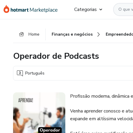
Ir
Ir
Ir
Categorias
para
para
para
o
o
o
conteúdo
pagamento
rodapé
Home
Finanças e negócios
Empreendedo
principal
Operador de Podcasts
Português
Profissão moderna, dinâmica e
Venha aprender conosco e atua
expande em altíssima velocid