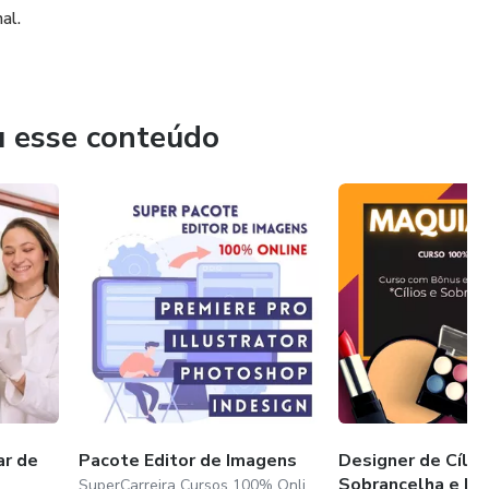
al.
u esse conteúdo
ar de
Pacote Editor de Imagens
Designer de Cíli
Sobrancelha e M
SuperCarreira Cursos 100% Online