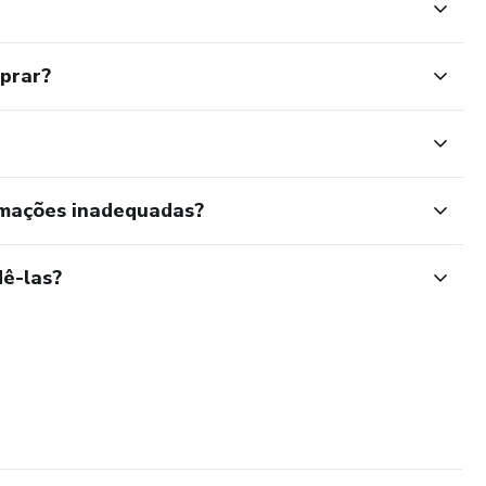
mprar?
rmações inadequadas?
ê-las?