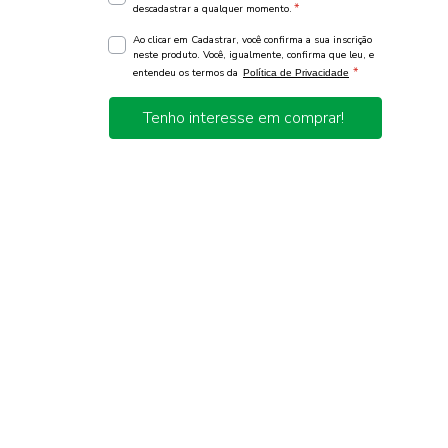
*
descadastrar a qualquer momento.
Ao clicar em Cadastrar, você confirma a sua inscrição
neste produto. Você, igualmente, confirma que leu, e
*
entendeu os termos da
Política de Privacidade
Tenho interesse em comprar!