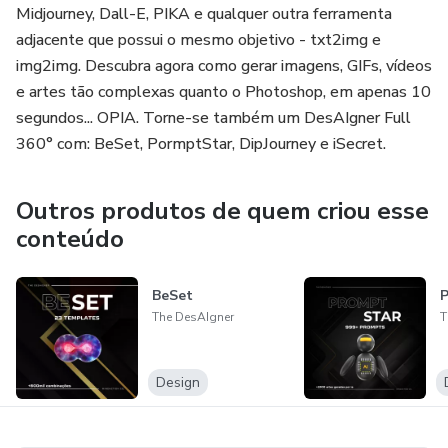
Midjourney, Dall-E, PIKA e qualquer outra ferramenta
adjacente que possui o mesmo objetivo - txt2img e
img2img. Descubra agora como gerar imagens, GIFs, vídeos
e artes tão complexas quanto o Photoshop, em apenas 10
segundos... OPIA. Torne-se também um DesAIgner Full
360° com: BeSet, PormptStar, DipJourney e iSecret.
Outros produtos de quem criou esse
conteúdo
BeSet
The DesAIgner
T
Design