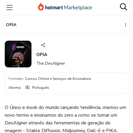
Ir
Ir
Ir
para
para
para
o
o
o
conteúdo
pagamento
rodapé
OPIA
principal
OPIA
The DesAIgner
Formato
:
Cursos Online e Serviços de Assinatura
Idioma
:
Português
O Único e-book do mundo lançando tendência, criamos um
novo termo e ensinamos do zero a como se tornar um
DesAIgner através das ferramentas de geração de
imagem - Stable Diffusion, Midjourney, Dall-E e PIKA.