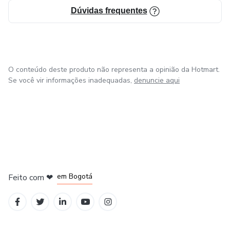
Dúvidas frequentes
O conteúdo deste produto não representa a opinião da Hotmart.
Se você vir informações inadequadas,
denuncie aqui
em Amsterdam
em Madrid
em Bogotá
Feito com
❤
em Belo Horizonte
na Cidade do México