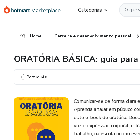
Ir
Ir
Ir
Categorias
para
para
para
o
o
o
conteúdo
pagamento
rodapé
Home
Carreira e desenvolvimento pessoal
principal
ORATÓRIA BÁSICA: guia para 
Português
Comunicar-se de forma clara e
Aprenda a falar em público co
este e-book de oratória. Desc
voz e expressão corporal, e t
trabalho, na escola ou em eve