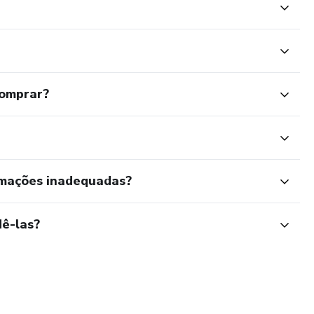
comprar?
rmações inadequadas?
ê-las?