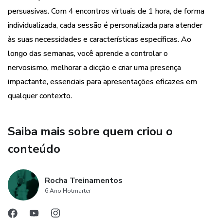
O Método C.A.R.P. se baseia em 4 pilares fundamentais
persuasivas. Com 4 encontros virtuais de 1 hora, de forma
que são trabalhados de forma progressiva:
individualizada, cada sessão é personalizada para atender
às suas necessidades e características específicas. Ao
C (Comunicação com Clareza): Aprender a transmitir suas
longo das semanas, você aprende a controlar o
ideias de forma clara e objetiva, garantindo que sua
nervosismo, melhorar a dicção e criar uma presença
mensagem seja compreendida por qualquer público.
impactante, essenciais para apresentações eficazes em
qualquer contexto.
A (Ação): Desenvolver a habilidade de agir de forma
assertiva e estratégica ao se comunicar, para manter o
controle da situação e engajar sua audiência.
Saiba mais sobre quem criou o
conteúdo
R (Retórica): Aperfeiçoar as técnicas de persuasão e
argumentação, utilizando recursos da retórica para tornar
sua comunicação mais envolvente e eficaz.
Rocha Treinamentos
6 Ano Hotmarter
P (Persuasão): Estudar os princípios da persuasão,
aprimorando sua capacidade de influenciar e convencer a