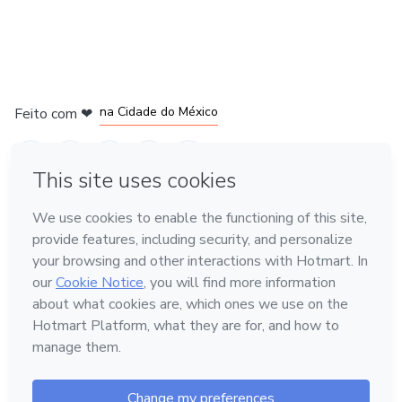
em Bogotá
em Amsterdam
em Madrid
na Cidade do México
Feito com
❤
em Belo Horizonte
Conheça a Hotmart
Idioma
Português