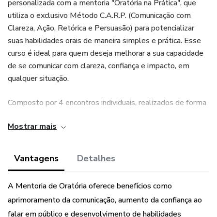
personalizada com a mentoria "Oratória na Prática", que
utiliza o exclusivo Método C.A.R.P. (Comunicação com
Clareza, Ação, Retórica e Persuasão) para potencializar
suas habilidades orais de maneira simples e prática. Esse
curso é ideal para quem deseja melhorar a sua capacidade
de se comunicar com clareza, confiança e impacto, em
qualquer situação.
Composto por 4 encontros individuais, realizados de forma
on-line e síncrona, cada sessão tem a duração de 1 hora,
Mostrar mais
com encontros semanais, permitindo que o mentorado
evolua gradualmente e, a cada semana, aplique o
aprendizado de forma prática. A abordagem personalizada
Vantagens
Detalhes
do curso é sua principal vantagem: os encontros são
adaptados às necessidades e ao estilo de cada aluno,
A Mentoria de Oratória oferece benefícios como
possibilitando que você trabalhe as áreas específicas que
aprimoramento da comunicação, aumento da confiança ao
mais demandam atenção.
falar em público e desenvolvimento de habilidades