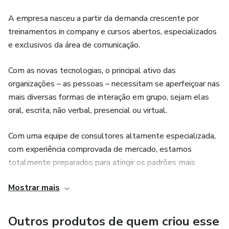
audiência, seja para vender uma ideia ou defender uma
causa.
A empresa nasceu a partir da demanda crescente por
treinamentos in company e cursos abertos, especializados
Ao longo do curso, você será desafiado a colocar em
e exclusivos da área de comunicação.
prática o que aprendeu, recebendo feedbacks constantes
para identificar pontos de melhoria e acelerar seu
Com as novas tecnologias, o principal ativo das
desenvolvimento. Ao final da mentoria, você estará
organizações – as pessoas – necessitam se aperfeiçoar nas
preparado para se comunicar de forma assertiva e
mais diversas formas de interação em grupo, sejam elas
impactante em diversas situações, seja em apresentações
oral, escrita, não verbal, presencial ou virtual.
profissionais, palestras e demais situações.
Com uma equipe de consultores altamente especializada,
com experiência comprovada de mercado, estamos
totalmente preparados para atingir os padrões mais
exigentes de qualidade.
Mostrar mais
Nosso compromisso é com a excelência. Trabalhamos
continuamente para desenvolver o potencial
Outros produtos de quem criou esse
comunicacional das pessoas. Acreditamos que assim