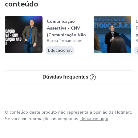
conteúdo
ajudaremos a construir carreiras sólidas e uma sociedade
cada vez mais justa.
Comunicação
O
Assertiva - CNV
P
(Comunicação Não
Rocha Treinamentos
R
Violenta)
C
Educacional
Dúvidas frequentes
O conteúdo deste produto não representa a opinião da Hotmart.
Se você vir informações inadequadas,
denuncie aqui