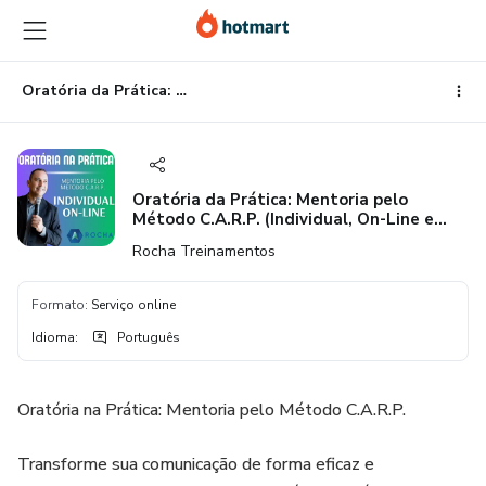
Ir
Ir
Ir
para
para
para
o
o
o
conteúdo
pagamento
rodapé
Oratória da Prática: Mentoria pelo Método C.A.R.P. (Individual, On-Line e síncrono)
principal
Oratória da Prática: Mentoria pelo
Método C.A.R.P. (Individual, On-Line e
síncrono)
Rocha Treinamentos
Formato
:
Serviço online
Idioma
:
Português
Oratória na Prática: Mentoria pelo Método C.A.R.P.
Transforme sua comunicação de forma eficaz e