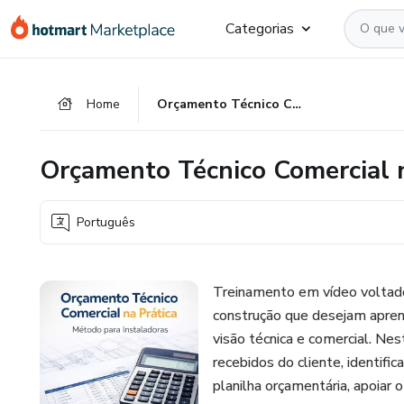
Ir
Ir
Ir
Categorias
para
para
para
o
o
o
conteúdo
pagamento
rodapé
Home
Orçamento Técnico Comercial na Prática para Instaladoras
principal
Orçamento Técnico Comercial n
Português
Treinamento em vídeo voltado
construção que desejam apren
visão técnica e comercial. Ne
recebidos do cliente, identific
planilha orçamentária, apoiar