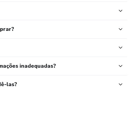
mprar?
rmações inadequadas?
ê-las?