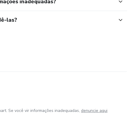
rmações inadequadas?
ê-las?
art. Se você vir informações inadequadas,
denuncie aqui