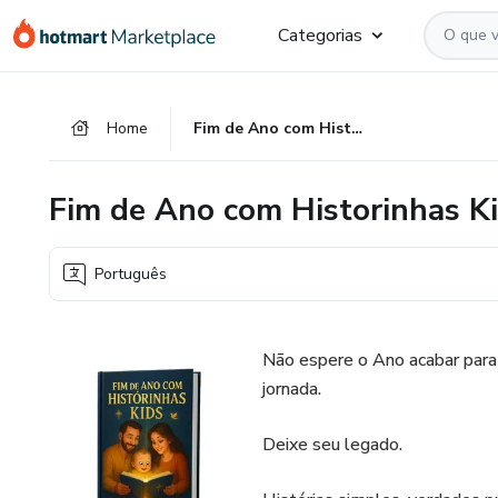
Ir
Ir
Ir
Categorias
para
para
para
o
o
o
conteúdo
pagamento
rodapé
Home
Fim de Ano com Historinhas Kids
principal
Fim de Ano com Historinhas K
Português
Não espere o Ano acabar para 
jornada.
Deixe seu legado.