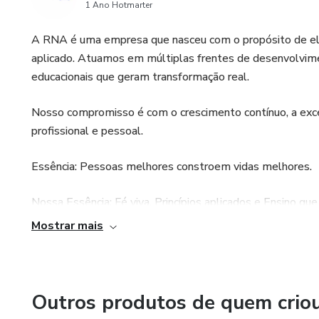
1 Ano Hotmarter
A RNA é uma empresa que nasceu com o propósito de ele
aplicado. Atuamos em múltiplas frentes de desenvolvim
educacionais que geram transformação real.
Nosso compromisso é com o crescimento contínuo, a excel
profissional e pessoal.
Essência: Pessoas melhores constroem vidas melhores.
Nossa Essência: Fé viva. Princípios aplicados e Ensino que
Mostrar mais
Bem como ter Disciplina, trazer Clareza e guiar por Resu
Outros produtos de quem crio