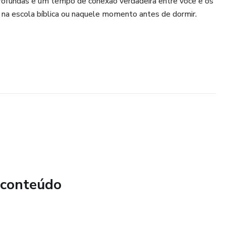
profundas e um tempo de conexão verdadeira entre você e os
a, na escola bíblica ou naquele momento antes de dormir.
 conteúdo