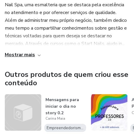
Nail Spa, uma esmalteria que se destaca pela excelência
no atendimento e por oferecer serviços de qualidade.
Além de administrar meu próprio negócio, também dedico
meu tempo a compartilhar conhecimentos sobre gestão e
técnicas voltadas para quem deseja se destacar no
mercado. Através de cursos como o Start Nails, ajudo in...
Mostrar mais
Outros produtos de quem criou esse
conteúdo
Mensagens para
A
iniciar o dia no
P
story 0.2
C
Carina Maia
Empreendedorismo Digital