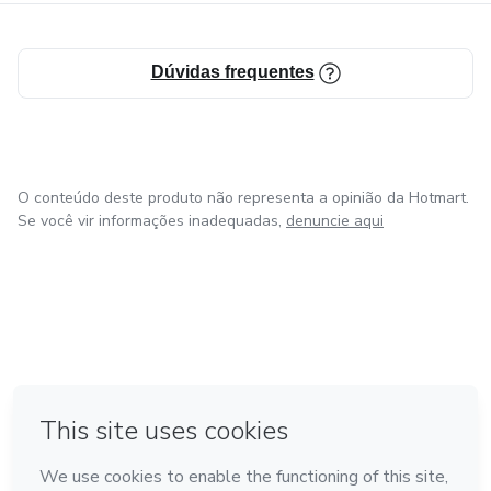
Dúvidas frequentes
O conteúdo deste produto não representa a opinião da Hotmart.
Se você vir informações inadequadas,
denuncie aqui
em Bogotá
em Amsterdam
em Madrid
na Cidade do México
Feito com
❤
em Belo Horizonte