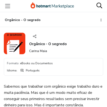
Ir
Ir
Ir
para
para
para
o
o
o
conteúdo
pagamento
rodapé
Orgânico - O segredo
principal
Orgânico - O segredo
Carina Maia
Formato
:
eBooks ou Documentos
Idioma
:
Português
Sabemos que trabalhar com orgânico exige trabalho duro e
muita paciência. Mas que é um modo muito eficaz de
conseguir seus primeiros resultados sem precisar investir
dinheiro para isso. Mas é importante constância.