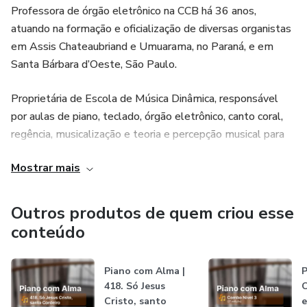
situações.
Professora de órgão eletrônico na CCB há 36 anos,
atuando na formação e oficialização de diversas organistas
Por que escolher o Organista Confiante?
em Assis Chateaubriand e Umuarama, no Paraná, e em
Santa Bárbara d’Oeste, São Paulo.
Nós sabemos que a música tem um grande poder de
trazer comunhão, paz e alegria para a irmandade quando
Proprietária de Escola de Música Dinâmica, responsável
tocada com um bom preparo técnico. Tendo isso em vista,
por aulas de piano, teclado, órgão eletrônico, canto coral,
este curso é dedicado a irmãs que desejam se aprimorar
regência, musicalização e teoria e percepção musical para
musicalmente, para louvar ao Senhor com o melhor de
crianças e adultos.
suas capacidades e em comunhão com a orquestra.
Mostrar mais
Autora de 2 Livros Preparatórios para piano e órgão
eletrônico (Volume I e II).
Outros produtos de quem criou esse
conteúdo
Atividades extras:
Piano com Alma |
P
- Pós-Graduação em Psicopedagogia pela Faculdade
418. Só Jesus
C
Iguaçu (2007);
Cristo, santo
e