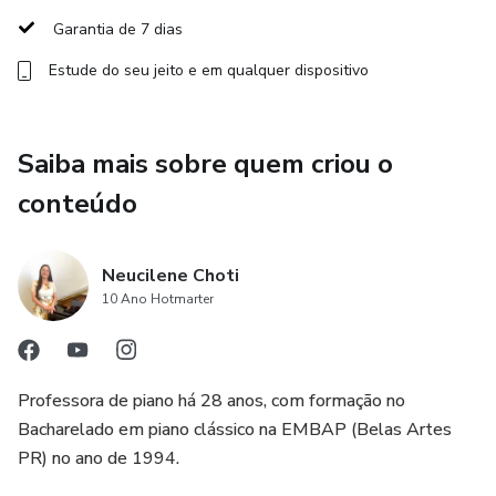
de interpretação e execução dos hinos, incluindo técnicas
Garantia de 7 dias
de contagem de tempo; uso do metrônomo; ritmo;
Estude do seu jeito e em qualquer dispositivo
andamento; uso do pedal de expressão; execução do
contralto com um dedilhado adequado; utilização de
recursos de dedilhado como passagem, substituição,
Saiba mais sobre quem criou o
mudança e deslizamento; percepção musical com foco em
intervalos, acordes e campo harmônico, entre outros
conteúdo
pontos.
Neucilene Choti
- Desenvolvimento Pessoal: Foco na construção de
10 Ano Hotmarter
confiança e preparo emocional, para que a organista saiba
identificar rapidamente os pontos mais importantes dos
hinos e, assim, possa tocar com firmeza e uma boa
expressividade.
Professora de piano há 28 anos, com formação no
Bacharelado em piano clássico na EMBAP (Belas Artes
- Guia Prático: Orientações claras para aplicar no estudo
PR) no ano de 1994.
diário, garantindo preparo completo para todas as