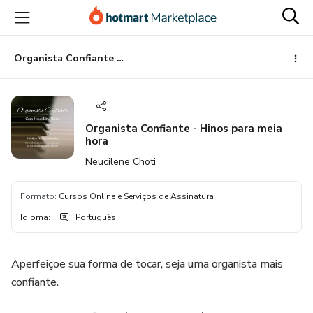
Ir
Ir
Ir
para
para
para
o
o
o
conteúdo
pagamento
rodapé
Organista Confiante - Hinos para meia hora
principal
Organista Confiante - Hinos para meia
hora
Neucilene Choti
Formato
:
Cursos Online e Serviços de Assinatura
Idioma
:
Português
Aperfeiçoe sua forma de tocar, seja uma organista mais
confiante.