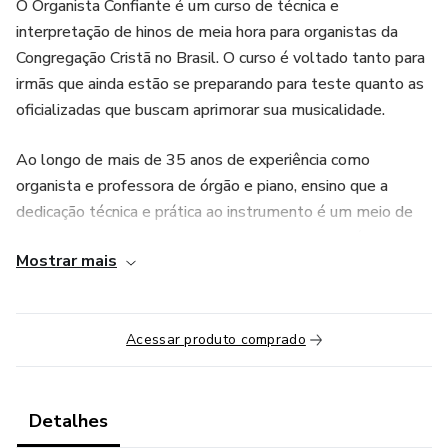
O Organista Confiante é um curso de técnica e
interpretação de hinos de meia hora para organistas da
Congregação Cristã no Brasil. O curso é voltado tanto para
irmãs que ainda estão se preparando para teste quanto as
oficializadas que buscam aprimorar sua musicalidade.
Ao longo de mais de 35 anos de experiência como
organista e professora de órgão e piano, ensino que a
dedicação técnica e prática ao instrumento é um meio de
honrar o dom que Deus nos deu. Por isso, o propósito
Mostrar mais
deste curso é orientar detalhadamente como executar 20
hinos de meia hora, para a organista tocar com firmeza e
confiança em cultos, batismos, reuniões de mocidade e
Acessar produto comprado
santa ceia.
O curso oferece:
Detalhes
- Aperfeiçoamento Técnico: aulas práticas com instruções