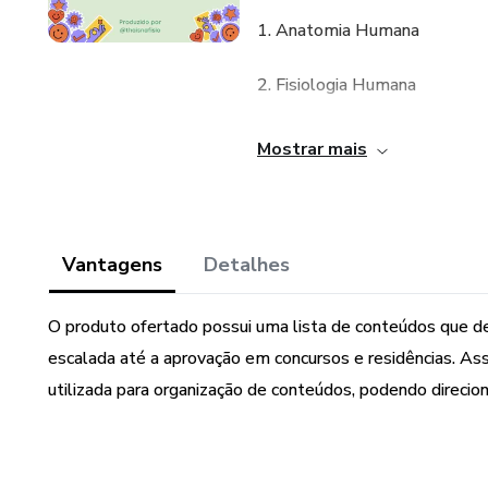
1. Anatomia Humana
2. Fisiologia Humana
3. Fisiologia do Exercício
Mostrar mais
4. Neuroanatomia e neurofisio
5. Cinesiologia e biomecânica
Vantagens
Detalhes
6. Cinesioterapia
O produto ofertado possui uma lista de conteúdos que de
7. Eletrofototermoterapia
escalada até a aprovação em concursos e residências. As
utilizada para organização de conteúdos, podendo direcio
8. Traumato-ortopedia
9. Neurofuncional