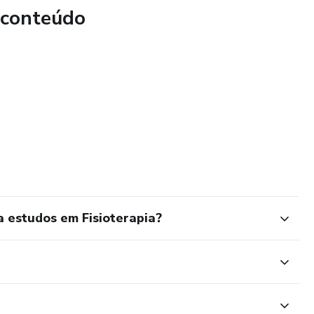
 conteúdo
ensiva
 estudos em Fisioterapia?
himento de metas do mês e planejamento semanal.