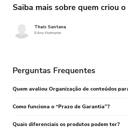
Saiba mais sobre quem criou o
10. Neopediatria
11. Saúde da Mulher
Thais Santana
6 Ano Hotmarter
12. Saúde do Idoso
13. Cardiovascular
14. Respiratória e Terapia Int
Perguntas Frequentes
15. SUS e políticas públicas
Quem avaliou Organização de conteúdos para
* Bônus: Espaço para preenc
Como funciona o “Prazo de Garantia”?
Quais diferenciais os produtos podem ter?