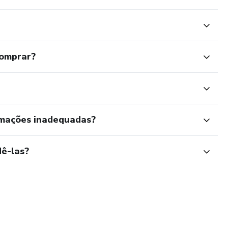
comprar?
rmações inadequadas?
ê-las?