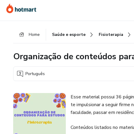
Ir
Ir
Ir
para
para
para
o
o
o
conteúdo
pagamento
rodapé
Home
Saúde e esporte
Fisioterapia
principal
Organização de conteúdos para
Português
Esse material possui 36 págin
te impulsionar a seguir firme n
faculdade, passar em residênc
Conteúdos listados no materia