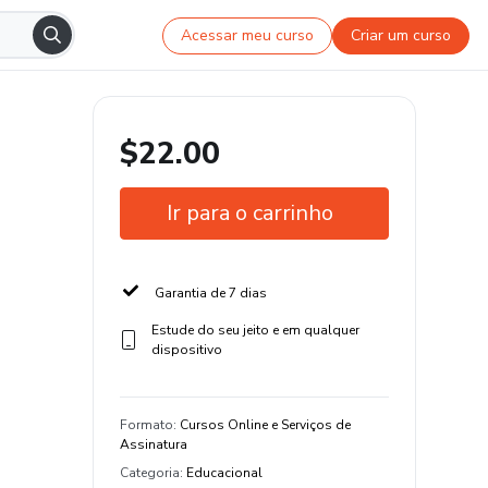
Acessar meu curso
Criar um curso
$22.00
Ir para o carrinho
Garantia de 7 dias
Estude do seu jeito e em qualquer
dispositivo
Formato
:
Cursos Online e Serviços de
Assinatura
Categoria
:
Educacional