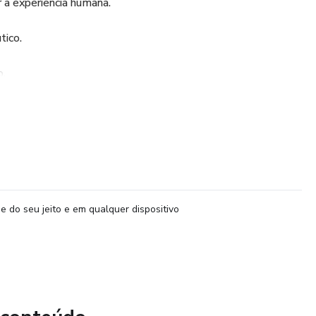
a experiência humana.
tico.
o.
ça rápida.
issionais que lidam diariamente com pessoas inteligentes,
s que ainda assim repetem padrões, não sustentam decisões
 propostos.
e do seu jeito e em qualquer dispositivo
ológica e sistêmica, a aula apresenta o Método de
icos Aprendidos, desenvolvido por Ana Célia Reis, bióloga,
ecnologia.
co, trauma ou patologia, mas na compreensão de como o
tenta comportamentos ao longo do tempo.