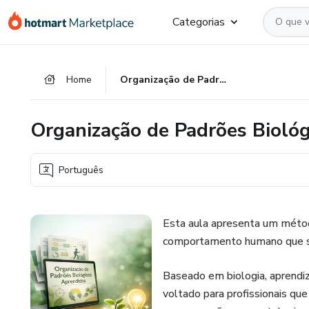
Ir
Ir
Ir
Categorias
para
para
para
o
o
o
conteúdo
pagamento
rodapé
Home
Organização de Padrões Biológicos Aprendidos
principal
Organização de Padrões Bioló
Português
Esta aula apresenta um métod
comportamento humano que se
Baseado em biologia, aprendi
voltado para profissionais qu