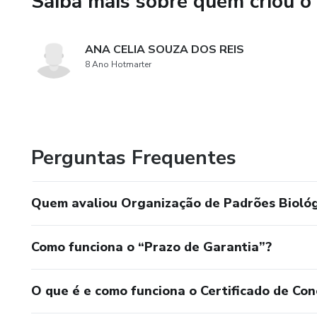
Saiba mais sobre quem criou o
Durante a aula, você vai apren
ANA CELIA SOUZA DOS REIS
1. Por que entender não gara
8 Ano Hotmarter
2. Quando uma repetição não 
3. Como o sistema nervoso prio
Perguntas Frequentes
4. Por que o controle excessiv
Quem avaliou Organização de Padrões Bioló
5. Como funcionam as válvula
6. Quando intervir e quando a
Como funciona o “Prazo de Garantia”?
O método não substitui a clín
O que é e como funciona o Certificado de Con
Ele atua antes ou depois, co