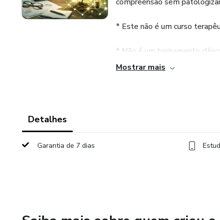
compreensão sem patologizar 
* Este não é um curso terapêu
* Não é um treinamento clínic
Mostrar mais
* E não promete cura ou mudan
Esta aula foi criada para prof
conscientes e informadas, ma
Detalhes
ou não aderem aos processos
Garantia de 7 dias
Estud
A partir de uma abordagem bi
Organização de Padrões Biológ
educadora mestranda em Biot
O foco não está em diagnósti
corpo aprende, repete e sus