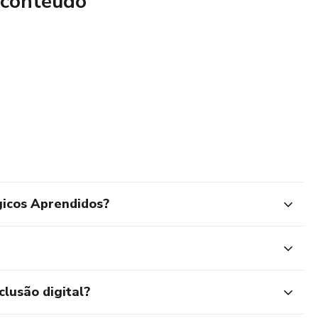
 conteúdo
der:
nte mudança
é patológica
riza previsibilidade
o paralisa
gicos Aprendidos?
s de escape
penas organizar
ica, a terapia ou o acompanhamento médico.
clusão digital?
mo uma ferramenta de leitura e organização do funcionamento