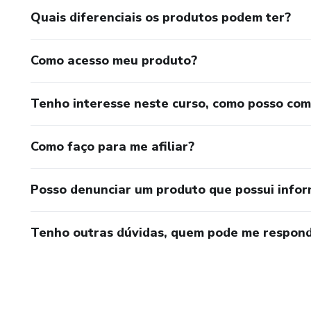
humano.
Quais diferenciais os produtos podem ter?
Este conteúdo é indicado para
Como acesso meu produto?
- Ampliar sua escuta
Tenho interesse neste curso, como posso co
- Reduzir frustração com não
Como faço para me afiliar?
- Aumentar clareza ética e téc
- Trabalhar sem patologizar a
Posso denunciar um produto que possui info
Ao final da aula, você não te
Tenho outras dúvidas, quem pode me respond