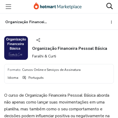
Ir
Ir
Ir
para
para
para
o
o
o
conteúdo
pagamento
rodapé
Organização Financeira Pessoal Básica
principal
Organização Financeira Pessoal Básica
Faralhi & Curti
Formato
:
Cursos Online e Serviços de Assinatura
Idioma
:
Português
O curso de Organização Financeira Pessoal Básica aborda
não apenas como lançar suas movimentações em uma
planilha, mas também como o seu comportamento e
decisões podem influenciar positiva ou negativamente na