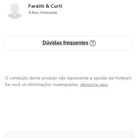
Faralhi & Curti
4 Ano Hotmarter
Dúvidas frequentes
O conteúdo deste produto não representa a opinião da Hotmart.
Se você vir informações inadequadas,
denuncie aqui
em Bogotá
em Amsterdam
em Madrid