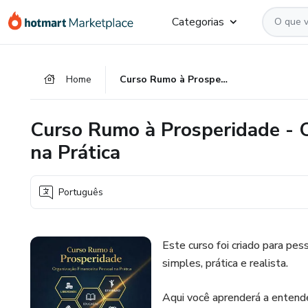
Ir
Ir
Ir
Categorias
para
para
para
o
o
o
conteúdo
pagamento
rodapé
Home
Curso Rumo à Prosperidade - Organização Financeira Pessoal na Prática
principal
Curso Rumo à Prosperidade - O
na Prática
Português
Este curso foi criado para pe
simples, prática e realista.
Aqui você aprenderá a entender