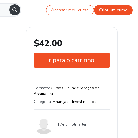
Acessar meu curso
Criar um curso
$42.00
Ir para o carrinho
Garantia de 7 dias
Estude do seu jeito e em qualquer
Formato
:
Cursos Online e Serviços de
dispositivo
Assinatura
Categoria
:
Finanças e Investimentos
1 Ano Hotmarter