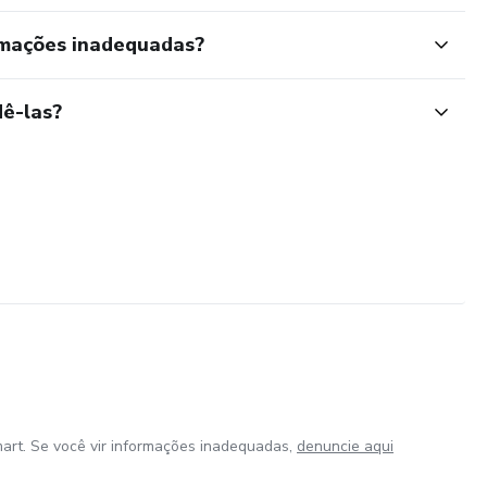
rmações inadequadas?
ê-las?
art. Se você vir informações inadequadas,
denuncie aqui