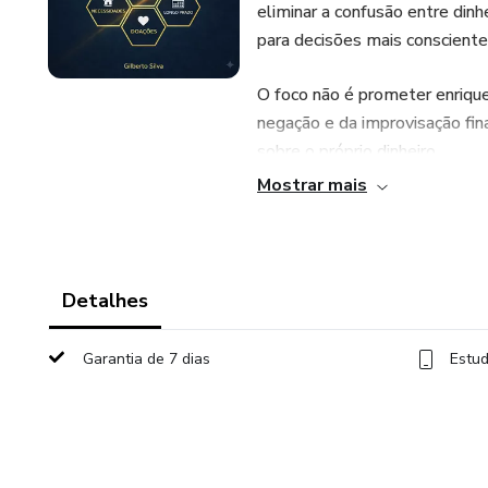
eliminar a confusão entre dinh
para decisões mais consciente
O foco não é prometer enrique
negação e da improvisação fina
sobre o próprio dinheiro.
Mostrar mais
Este curso é ideal para quem:
• Se sente perdido(a) com sua
Detalhes
• Vive no aperto mesmo trab
Garantia de 7 dias
Estud
• Quer se organizar antes de
• É MEI ou pequeno empresári
Tudo é apresentado de forma di