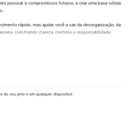
eiro pessoal e compromissos futuros, e criar uma base sólida
s.
cimento rápido, mas ajudar você a sair da desorganização, da
nceira, construindo clareza, controle e responsabilidade
s finanças pessoais
alhando
e do seu jeito e em qualquer dispositivo
 empreender ou melhorar a gestão do negócio
o e mistura finanças pessoais com as da empresa
reta, acessível e aplicável à realidade brasileira, sem