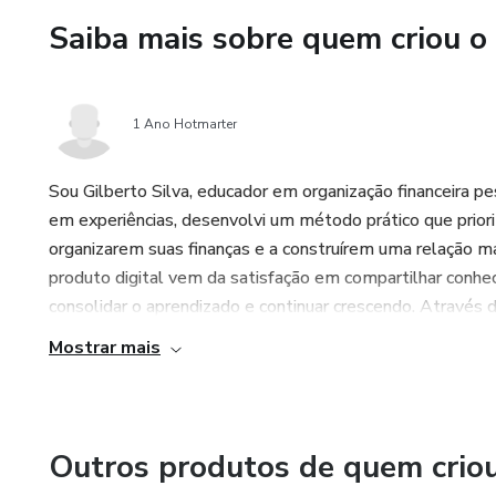
linguagem técnica desnecessár
Saiba mais sobre quem criou o
1 Ano Hotmarter
Sou Gilberto Silva, educador em organização financeira p
em experiências, desenvolvi um método prático que priori
organizarem suas finanças e a construírem uma relação ma
produto digital vem da satisfação em compartilhar conhec
consolidar o aprendizado e continuar crescendo. Através d
Mostrar mais
Outros produtos de quem crio