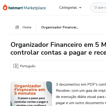
Ir
Ir
Ir
Categorias
para
para
para
o
o
o
conteúdo
pagamento
rodapé
Home
Organizador Financeiro em 5 Minutos - O passo a passo para controlar contas a pagar e receber com confiança
principal
Organizador Financeiro em 5 M
controlar contas a pagar e rec
Português
3 documentos em PDF's conten
Receber, com um guia de imp
de execução diária visual para
pagar e um outro documento r