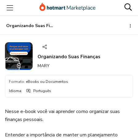
Ir
Ir
Ir
para
para
para
o
o
o
conteúdo
pagamento
rodapé
Organizando Suas Finanças
principal
Organizando Suas Finanças
MARY
Formato
:
eBooks ou Documentos
Idioma
:
Português
Nesse e-book você vai aprender como organizar suas
finanças pessoais.
Entender a importância de manter um planejamento