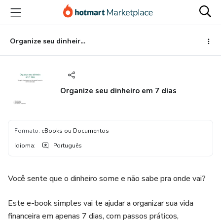
Ir
Ir
Ir
para
para
para
o
o
o
conteúdo
pagamento
rodapé
Organize seu dinheiro em 7 dias
principal
Organize seu dinheiro em 7 dias
Formato
:
eBooks ou Documentos
Idioma
:
Português
Você sente que o dinheiro some e não sabe pra onde vai?
Este e-book simples vai te ajudar a organizar sua vida
financeira em apenas 7 dias, com passos práticos,