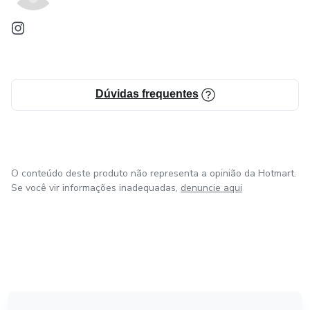
Dúvidas frequentes
O conteúdo deste produto não representa a opinião da Hotmart.
Se você vir informações inadequadas,
denuncie aqui
em Bogotá
em Amsterdam
em Madrid